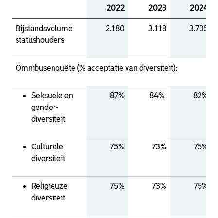
2022
2023
2024
Bijstandsvolume
2.180
3.118
3.705
statushouders
Omnibusenquête (% acceptatie van diversiteit):
Seksuele en
87%
84%
82%
gender-
diversiteit
Culturele
75%
73%
75%
diversiteit
Religieuze
75%
73%
75%
diversiteit