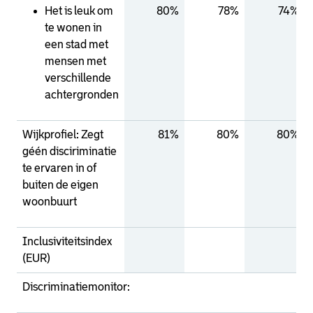
Het is leuk om
80%
78%
74%
te wonen in
een stad met
mensen met
verschillende
achtergronden
Wijkprofiel: Zegt
81%
80%
80%
géén disciriminatie
te ervaren in of
buiten de eigen
woonbuurt
Inclusiviteitsindex
(EUR)
Discriminatiemonitor: