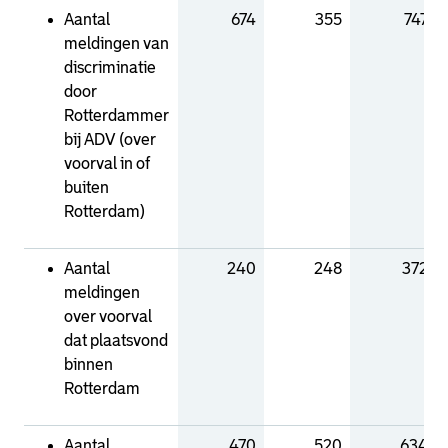
Aantal
674
355
747
meldingen van
discriminatie
door
Rotterdammer
bij ADV (over
voorval in of
buiten
Rotterdam)
Aantal
240
248
372
meldingen
over voorval
dat plaatsvond
binnen
Rotterdam
Aantal
470
520
634