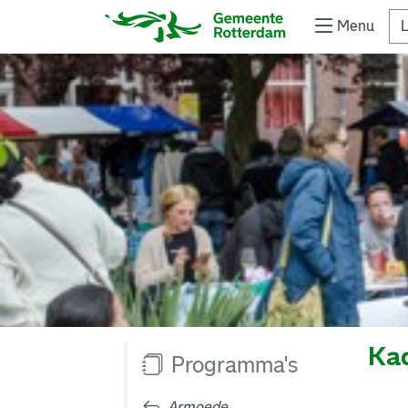
Menu
L
Kad
Programma's
Armoede,