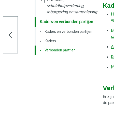
Kad
schuldhulpverlening,
inburgering en samenleving
H
v
Kaders en verbonden partijen
B
Kaders en verbonden partijen
s
Kaders
A
Verbonden partijen
R
M
Ver
Er zij
de pa