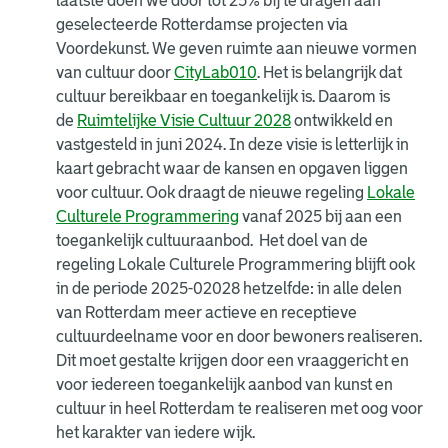
laatste doen we door tot 25% bij te dragen aan
geselecteerde Rotterdamse projecten via
Voordekunst. We geven ruimte aan nieuwe vormen
van cultuur door
CityLab010
. Het is belangrijk dat
cultuur bereikbaar en toegankelijk is. Daarom is
de
Ruimtelijke Visie Cultuur 2028
ontwikkeld en
vastgesteld in juni 2024. In deze visie is letterlijk in
kaart gebracht waar de kansen en opgaven liggen
voor cultuur. Ook draagt de nieuwe regeling
Lokale
Culturele Programmering
vanaf 2025 bij aan een
toegankelijk cultuuraanbod. Het doel van de
regeling Lokale Culturele Programmering blijft ook
in de periode 2025-02028 hetzelfde: in alle delen
van Rotterdam meer actieve en receptieve
cultuurdeelname voor en door bewoners realiseren.
Dit moet gestalte krijgen door een vraaggericht en
voor iedereen toegankelijk aanbod van kunst en
cultuur in heel Rotterdam te realiseren met oog voor
het karakter van iedere wijk.