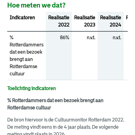
Hoe meten we dat?
Indicatoren
Realisatie
Realisatie
Realisatie
Ram
2022
2023
2024
2
%
86%
n.v.t.
n.v.t.
Rotterdammers
dat een bezoek
brengt aan
Rotterdamse
cultuur
Toelichting indicatoren
% Rotterdammers dat een bezoek brengt aan
Rotterdamse cultuur
De bron hiervoor is de Cultuurmonitor Rotterdam 2022.
De meting vindt eens in de 4 jaar plaats. De volgende
meting vindt plaats in 2026.