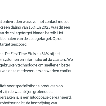
at ontevreden was over het contact met de
g een daling van 15%. In 2023 was dit een
an de collegetarget binnen bereik. Het
ijk behalen van de collegetarget. Op de
etarget gescoord.
De First Time Fix is nu 84% bij het
systemen en informatie uit de clusters. We
 gebruiken technologie om sneller en beter
ijn van onze medewerkers en werken continu
eit voor specialistische producten op
zet zijn de wachtrijen grotendeels
rzaken is, is een inloopbalie gerealiseerd.
robotisering bij de inschrijving van