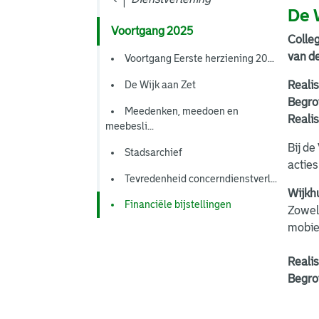
De 
Voortgang 2025
Colleg
van de
Voortgang Eerste herziening 20...
De Wijk aan Zet
Reali
Begro
Meedenken, meedoen en
Realis
meebesli...
Bij d
Stadsarchief
acties
Tevredenheid concerndienstverl...
Wijkh
Financiële bijstellingen
Zowel 
mobiel
Reali
Begro