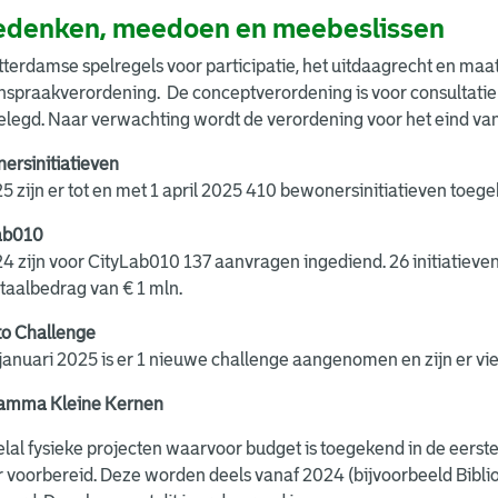
denken, meedoen en meebeslissen
terdamse spelregels voor participatie, het uitdaagrecht en maa
 inspraakverordening. De conceptverordening is voor consultat
elegd. Naar verwachting wordt de verordening voor het eind v
ersinitiatieven
5 zijn er tot en met 1 april 2025 410 bewonersinitiatieven toeg
ab010
4 zijn voor CityLab010 137 aanvragen ingediend. 26 initiatieve
taalbedrag van € 1 mln.
to Challenge
januari 2025 is er 1 nieuwe challenge aangenomen en zijn er v
amma Kleine Kernen
lal fysieke projecten waarvoor budget is toegekend in de eerst
r voorbereid. Deze worden deels vanaf 2024 (bijvoorbeeld Bibl