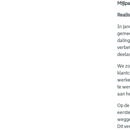
Mijlpa
Realis
In jan
gemee
daling
verbet
deelas
We zor
klant
werken
te we
aan h
Op de 
eerste
weggew
Dit ve