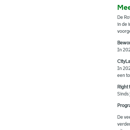
Mee
De Rot
in de
voorg
Bewon
In 202
CityL
In 202
een to
Right 
Sinds 
Progr
De vee
verde