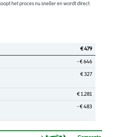
opt het proces nu sneller en wordt direct
€ 479
- € 646
€ 327
€ 1.281
- € 483