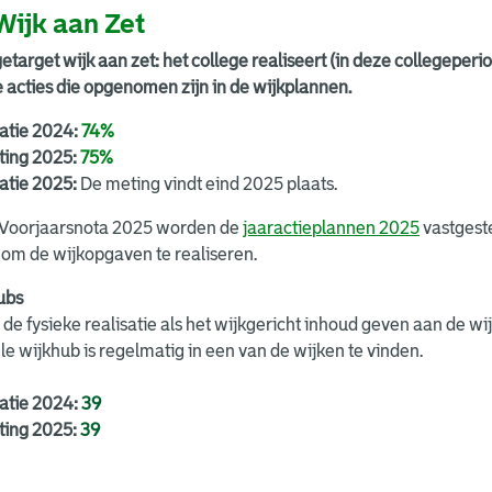
Wijk aan Zet
etarget wijk aan zet: het college realiseert (in deze collegeper
 acties die opgenomen zijn in de wijkplannen.
satie 2024:
74%
ting 2025:
75%
atie 2025:
De meting vindt eind 2025 plaats.
e Voorjaarsnota 2025 worden de
jaaractieplannen 2025
vastgeste
 om de wijkopgaven te realiseren.
ubs
de fysieke realisatie als het wijkgericht inhoud geven aan de wi
e wijkhub is regelmatig in een van de wijken te vinden.
satie 2024:
39
ting 2025:
39