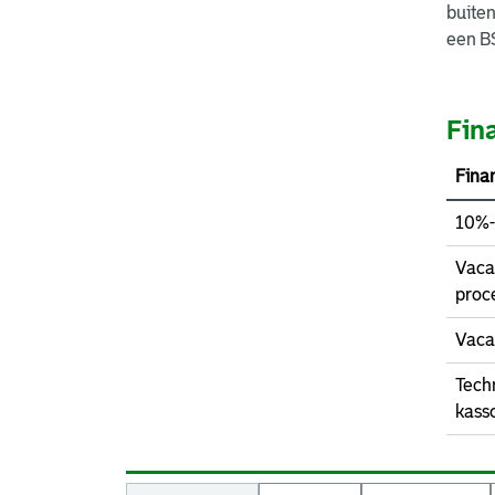
buiten
een BS
Fina
Finan
10%-
Vaca
proce
Vaca
Techn
kassc