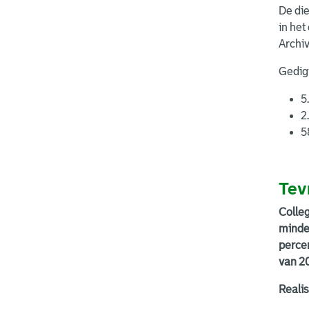
De die
in het
Archiv
Gedigi
5
2
5
Tev
Colle
minde
perce
van 2
Realis