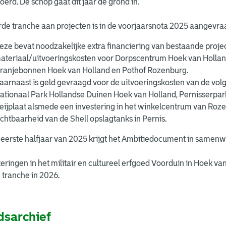
oerd. De schop gaat dit jaar de grond in.
de tranche aan projecten is in de voorjaarsnota 2025 aangevra
eze bevat noodzakelijke extra financiering van bestaande pro
ateriaal/uitvoeringskosten voor Dorpscentrum Hoek van Hollan
ranjebonnen Hoek van Holland en Pothof Rozenburg.
aarnaast is geld gevraagd voor de uitvoeringskosten van de vo
ationaal Park Hollandse Duinen Hoek van Holland, Pernisserpar
eijplaat alsmede een investering in het winkelcentrum van Ro
ichtbaarheid van de Shell opslagtanks in Pernis.
t eerste halfjaar van 2025 krijgt het Ambitiedocument in samen
eringen in het militair en cultureel erfgoed Voorduin in Hoek v
e tranche in 2026.
dsarchief