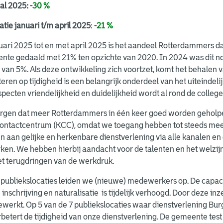
al 2025:
-
30 %
atie januari t/m april 2025
:
-21 %
uari 2025 tot en met april 2025 is het aandeel Rotterdammers d
nte gedaald met 21% ten opzichte van 2020. In 2024 was dit no
 van 5%. Als deze ontwikkeling zich voortzet, komt het behalen v
eren op tijdigheid is een belangrijk onderdeel van het uiteindel
pecten vriendelijkheid en duidelijkheid wordt al rond de colleg
gen dat meer Rotterdammers in één keer goed worden geholpen. 
contactcentrum (KCC), omdat we toegang hebben tot steeds meer 
 aan gelijke en herkenbare dienstverlening via alle kanalen en
rken. We hebben hierbij aandacht voor de talenten en het welz
et terugdringen van de werkdruk.
publiekslocaties leiden we (nieuwe) medewerkers op. De capacit
 inschrijving en naturalisatie is tijdelijk verhoogd. Door deze in
erkt. Op 5 van de 7 publiekslocaties waar dienstverlening Burge
rbetert de tijdigheid van onze dienstverlening. De gemeente test 