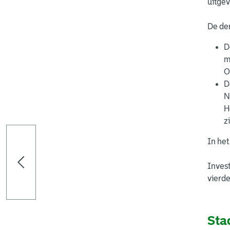
uitgev
De der
D
m
O
D
N
H
z
In he
Invest
vierd
Sta