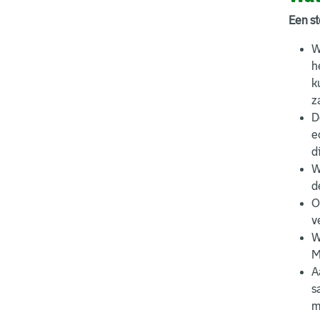
Een s
W
h
k
z
D
e
d
W
d
O
v
W
M
A
s
m