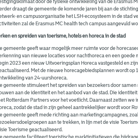
estigingsklimaat door de fysieke ontwikkeling van de Erasmus 
erder draagt de gemeente de komende jaren bij aan de stichtin
etwerk- en campusorganisatie het LSH-ecosysteem in de stad ver
ctiviteiten zal de Erasmus MC health tech campus aangevuld 
rken en spreiden van toerisme, hotels en horeca in de stad
e gemeente geeft waar mogelijk meer ruimte voor de horecasecto
erkenning van nieuwe locaties voor nachthoreca en een goede m
egin 2023 een nieuw Uitvoeringsplan Horeca vastgesteld en zijn
eactualiseerd. Met de nieuwe horecagebiedsplannen wordt op 1
ntwikkeling van 24-uurshoreca.
e gemeente stimuleert het spreiden van bezoekers door samen
ouwen aan de identiteit en het aanbod van de stad. Die identit
et Rotterdam Partners voor het voetlicht. Daarnaast zetten we i
oreca, zodat de stad in zijn geheel aantrekkelijker wordt voor
e gemeente geeft mede richting aan marketingcampagnes, zoals
ezoekersdoelgroepen aan te trekken, in lijn met de visie Toeris
isie Toerisme geactualiseerd.
e gemeente faciliteert toeristische marktinitiatieven die bijdrag