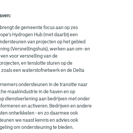
haven:
brengt de gemeente focus aan op zes
rope's Hydrogen Hub (met daarbij een
 ondersteunen van projecten op het gebied
ening (Versnellingshuis), werken aan om- en
even voor versnelling van de
rojecten, en tenslotte sturen op de
n zoals een waterstofnetwerk en de Delta
rnemers ondersteunen in de transitie naar
sche maakindustrie in de haven en op
op dienstverlening aan bedrijven met onder
 informeren en activeren. Bedrijven en andere
sten ontwikkelen - en zo daarmee ook
eunen we naast kennis en advies ook
geling om ondersteuning te bieden.