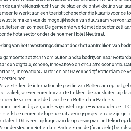
an de aantrekkingskracht van de stad en de ontwikkeling van aa
emeente werkt aan een toeristische sector die klaar is voor de
ewust te maken van de mogelijkheden van duurzaam vervoer, zoa
eelfietsen en zo meer. De gemeente werkt met de sector zelf a
oor de hotelsector onder de noemer Hotel Neutraal.
rking van het investeringsklimaat door het aantrekken van bedri
e gemeente zet zich in om buitenlandse bedrijven naar Rotterda
aar een digitale, schone, innovatieve en circulaire economie. 
artners, InnovationQuarter en het Havenbedrijf Rotterdam de ves
ndersteunen
e versterkende internationale positie van Rotterdam op het geb
oor zakelijke evenementen aan te trekken die aansluiten bij de a
emeente samen met de branche en Rotterdam Partners.
amen met bedrijven, onderwijsinstellingen – waaronder de IT Ca
ersterkt de gemeente lopende uitvoeringsprojecten die zijn geri
an talent. Dit is een bijdrage aan de oplossing van het tekort op 
e ondersteunen Rotterdam Partners om de (financiële) betrokken