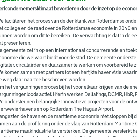
terk ondernemersklimaat bevorderen door de inzet op de econom
e faciliteren het proces van de denktank van Rotterdamse onde
et college en de raad over de Rotterdamse economie in 2040 en
unnen worden om dit te bereiken. De verwachting is dat in de ee
al presenteren.
e gemeente zet in op een internationaal concurrerende en toe
conomie die welvaart biedt voor de stad. De gemeente onderste
igitaler, circulairder en duurzamer te werken om voorbereid te zi
e komen samen met partners tot een herijkte havenvisie waari
e weg daar naartoe beschreven worden.
m het vergunningenproces bij het voor elkaar krijgen van de ener
ergunningenloods actief. Hierin werken Deltalinqs, DCMR, HbR,
e ondersteunen belangrijke innovatieve projecten voor de ontw
erwevierhavens en op Rotterdam The Hague Airport.
angezien de haven en de maritieme economie niet stoppen bij
amen aan de profilering onder de vlag van Rotterdam Maritime C
aritieme maakindustrie te versterken. De gemeente versterkt het