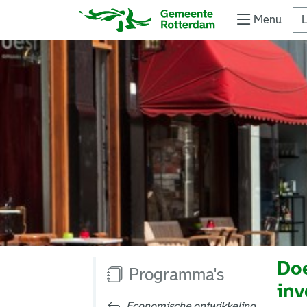
Menu
L
Doe
Programma's
inv
Economische ontwikkeling