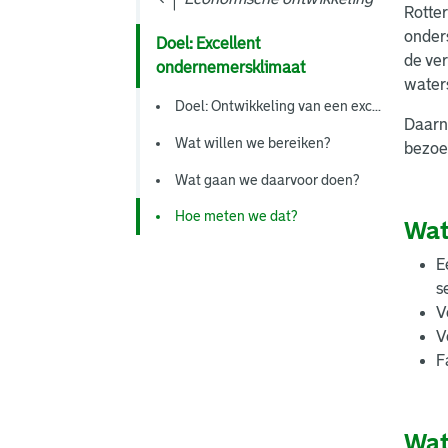
Rotter
onder
Doel: Excellent
de ver
ondernemersklimaat
waters
Doel: Ontwikkeling van een exc...
Daarna
Wat willen we bereiken?
bezoek
Wat gaan we daarvoor doen?
Hoe meten we dat?
Wat
E
s
V
V
F
Wat