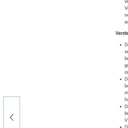
v
V
n
a
Verste
D
v
b
g
o
D
b
m
h
D
b
V
D