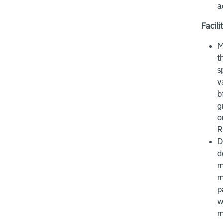
a
Facili
M
t
s
v
b
g
o
R
D
d
m
m
p
w
m