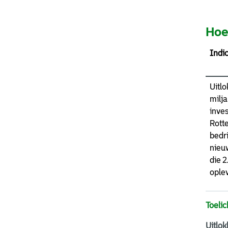
Hoe
Indi
Uitlo
milja
inves
Rott
bedr
nieu
die 
oplev
Toelic
Uitlok