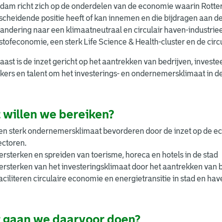
dam richt zich op de onderdelen van de economie waarin Rotter
scheidende positie heeft of kan innemen en die bijdragen aan d
andering naar een klimaatneutraal en circulair haven-industrie
tofeconomie, een sterk Life Science & Health-cluster en de circ
ast is de inzet gericht op het aantrekken van bedrijven, investee
ers en talent om het investerings- en ondernemersklimaat in de 
 willen we bereiken?
en sterk ondernemersklimaat bevorderen door de inzet op de e
ectoren.
ersterken en spreiden van toerisme, horeca en hotels in de stad
ersterken van het investeringsklimaat door het aantrekken van b
aciliteren circulaire economie en energietransitie in stad en hav
 gaan we daarvoor doen?