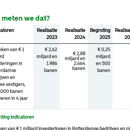
 meten we dat?
catoren
Realisatie
Realisatie
Begroting
Realisa
2023
2024
2025
20
kken van € 1
€ 2,62
€ 0,25
€ 2,88
rd
miljard en
miljard
miljard en
teringen in
1.986
2.664
en 500
banen
erdamse
banen
banen
ijven en
we vestigers,
2.000 banen
eren in 4 jaar
hting indicatoren
ken van € 1 miljard investeringen in Rotterdamse bedrijven en 