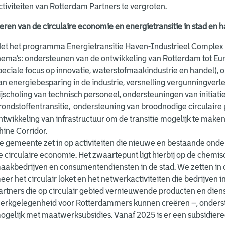
ctiviteiten van Rotterdam Partners te vergroten.
teren van de circulaire economie en energietransitie in stad en 
et het programma Energietransitie Haven-Industrieel Complex 
hema’s: ondersteunen van de ontwikkeling van Rotterdam tot Eu
peciale focus op innovatie, waterstofmaakindustrie en handel),
an energiebesparing in de industrie, versnelling vergunningverl
ijscholing van technisch personeel, ondersteuningen van initiati
rondstoffentransitie, ondersteuning van broodnodige circulaire p
ntwikkeling van infrastructuur om de transitie mogelijk te make
hine Corridor.
e gemeente zet in op activiteiten die nieuwe en bestaande onde
e circulaire economie. Het zwaartepunt ligt hierbij op de chemi
aakbedrijven en consumentendiensten in de stad. We zetten in 
eer het circulair loket en het netwerkactiviteiten die bedrijven
artners die op circulair gebied vernieuwende producten en dien
erkgelegenheid voor Rotterdammers kunnen creëren –, onderst
ogelijk met maatwerksubsidies. Vanaf 2025 is er een subsidiere