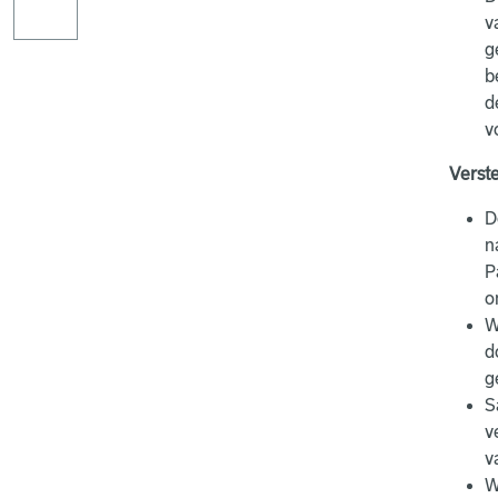
v
g
b
d
v
Verste
D
n
P
o
W
d
g
S
v
v
W