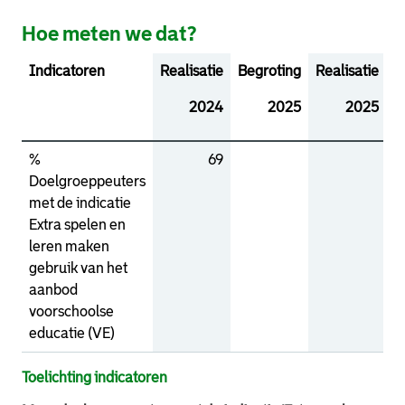
Hoe meten we dat?
Indicatoren
Realisatie
Begroting
Realisatie
R
2024
2025
2025
%
69
Doelgroeppeuters
met de indicatie
Extra spelen en
leren maken
gebruik van het
aanbod
voorschoolse
educatie (VE)
Toelichting indicatoren