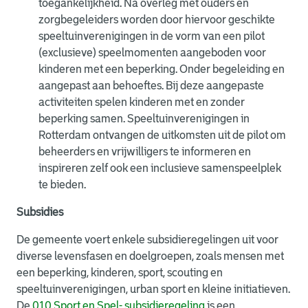
toegankelijkheid. Na overleg met ouders en
zorgbegeleiders worden door hiervoor geschikte
speeltuinverenigingen in de vorm van een pilot
(exclusieve) speelmomenten aangeboden voor
kinderen met een beperking. Onder begeleiding en
aangepast aan behoeftes. Bij deze aangepaste
activiteiten spelen kinderen met en zonder
beperking samen. Speeltuinverenigingen in
Rotterdam ontvangen de uitkomsten uit de pilot om
beheerders en vrijwilligers te informeren en
inspireren zelf ook een inclusieve samenspeelplek
te bieden.
Subsidies
De gemeente voert enkele subsidieregelingen uit voor
diverse levensfasen en doelgroepen, zoals mensen met
een beperking, kinderen, sport, scouting en
speeltuinverenigingen, urban sport en kleine initiatieven.
De
010 Sport en Spel- subsidieregeling
is een