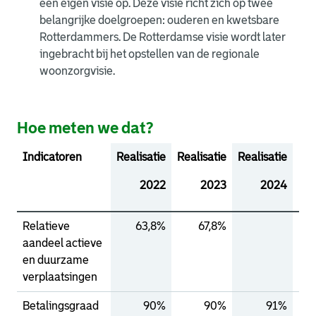
een eigen visie op. Deze visie richt zich op twee
belangrijke doelgroepen: ouderen en kwetsbare
Rotterdammers. De Rotterdamse visie wordt later
ingebracht bij het opstellen van de regionale
woonzorgvisie.
Hoe meten we dat?
Indicatoren
Realisatie
Realisatie
Realisatie
Beg
2022
2023
2024
Relatieve
63,8%
67,8%
aandeel actieve
en duurzame
verplaatsingen
Betalingsgraad
90%
90%
91%