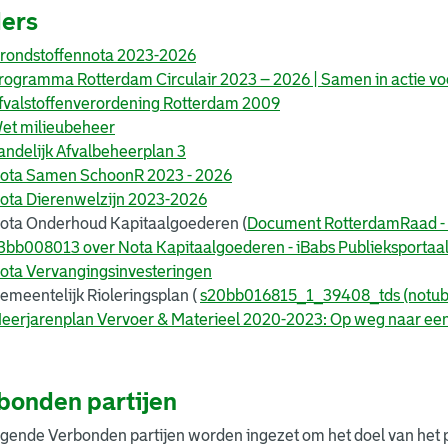
ers
rondstoffennota 2023-2026
rogramma Rotterdam Circulair 2023 – 2026 | Samen in actie voor
fvalstoffenverordening
Rotterdam 2009
et milieubeheer
andelijk Afvalbeheerplan 3
ota Samen SchoonR 2023 - 2026
ota Dierenwelzijn 2023-2026
ota Onderhoud Kapitaalgoederen (
Document RotterdamRaad - [
3bb008013 over Nota Kapitaalgoederen - iBabs Publieksportaa
ota Vervangingsinvesteringen
emeentelijk Rioleringsplan (
s20bb016815_1_39408_tds (notubi
eerjarenplan Vervoer & Materieel 2020-2023: Op weg naar ee
bonden partijen
lgende Verbonden partijen worden ingezet om het doel van het 