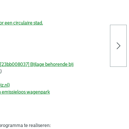
 een circulaire stad.
23bb008037] Bijlage behorende bij
l
)
z.nl)
n emissieloos wagenpark
programma te realiseren: