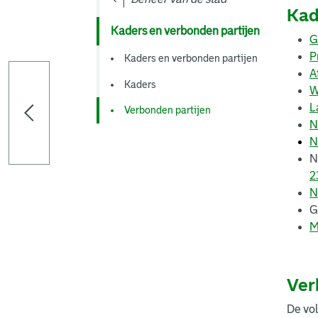
Kad
Kaders en verbonden partijen
G
P
Kaders en verbonden partijen
A
Kaders
W
L
Verbonden partijen
N
N
N
2
N
G
M
Ver
De vo