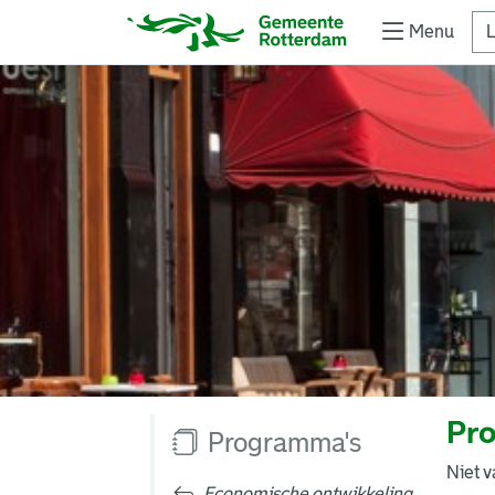
Menu
L
Pro
Programma's
Niet v
Economische ontwikkeling