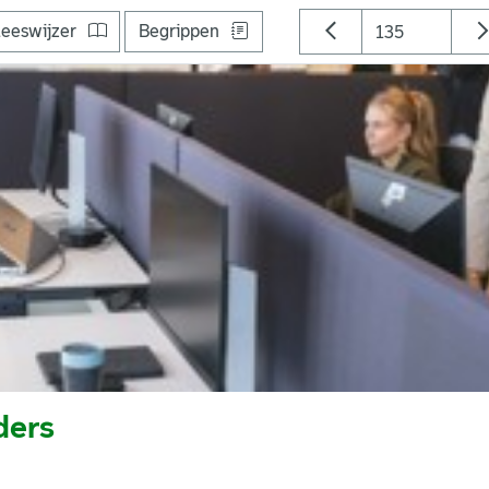
eeswijzer
Begrippen
ders