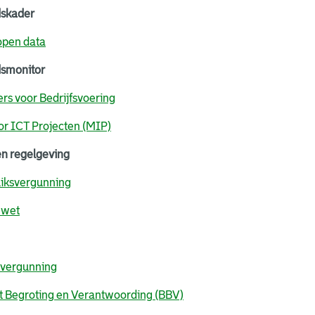
dskader
open data
dsmonitor
rs voor Bedrijfsvoering
or ICT Projecten (MIP)
en regelgeving
iksvergunning
 wet
uvergunning
it Begroting en Verantwoording (BBV)