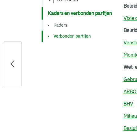
Belei
Kaders en verbonden partijen
Visie 
Kaders
Belei
Verbonden partijen
Venste
Monit
Wet- 
Gebru
ARBO
BHV
Milie
Beslu