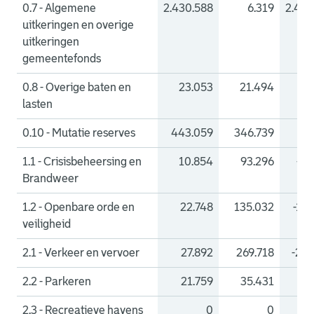
0.7 - Algemene
2.430.588
6.319
2.424
uitkeringen en overige
uitkeringen
gemeentefonds
0.8 - Overige baten en
23.053
21.494
1
lasten
0.10 - Mutatie reserves
443.059
346.739
96
1.1 - Crisisbeheersing en
10.854
93.296
-82
Brandweer
1.2 - Openbare orde en
22.748
135.032
-112
veiligheid
2.1 - Verkeer en vervoer
27.892
269.718
-241
2.2 - Parkeren
21.759
35.431
-1
2.3 - Recreatieve havens
0
0