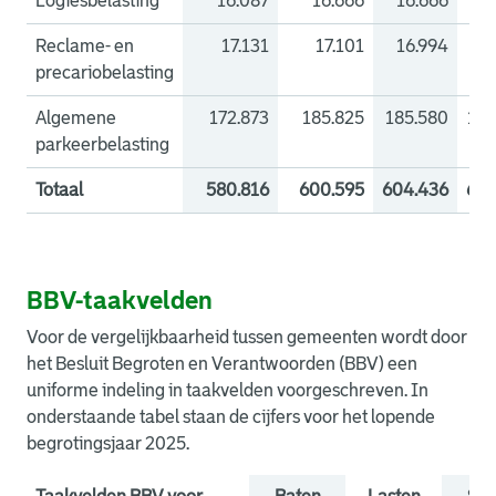
Logiesbelasting
16.087
16.666
16.666
16
Reclame- en
17.131
17.101
16.994
16
precariobelasting
Algemene
172.873
185.825
185.580
185
parkeerbelasting
Totaal
580.816
600.595
604.436
608
BBV-taakvelden
Voor de vergelijkbaarheid tussen gemeenten wordt door
het Besluit Begroten en Verantwoorden (BBV) een
uniforme indeling in taakvelden voorgeschreven. In
onderstaande tabel staan de cijfers voor het lopende
begrotingsjaar 2025.