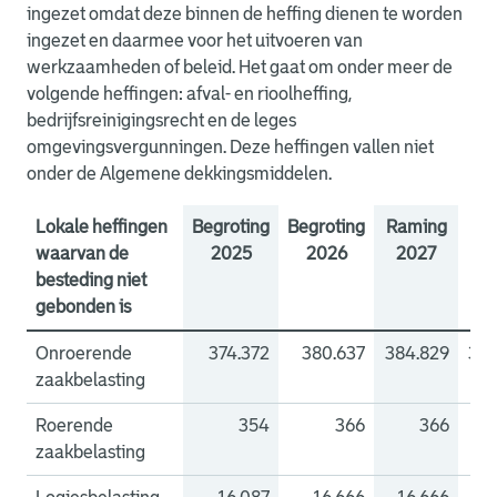
ingezet omdat deze binnen de heffing dienen te worden
ingezet en daarmee voor het uitvoeren van
werkzaamheden of beleid. Het gaat om onder meer de
volgende heffingen: afval- en rioolheffing,
bedrijfsreinigingsrecht en de leges
omgevingsvergunningen. Deze heffingen vallen niet
onder de Algemene dekkingsmiddelen.
Lokale heffingen
Begroting
Begroting
Raming
Ra
waarvan de
2025
2026
2027
2
besteding niet
gebonden is
Onroerende
374.372
380.637
384.829
388
zaakbelasting
Roerende
354
366
366
zaakbelasting