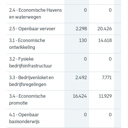
2.4 - Economische Havens
0
0
en waterwegen
2.5 - Openbaar vervoer
2.298
20.426
-1
3.1 - Economische
130
14.618
-14
ontwikkeling
3.2 - Fysieke
0
0
bedrijfsinfrastructuur
3.3 - Bedrijvenloket en
2.492
7.771
-
bedrijfsregelingen
3.4 - Economische
16.424
11.929
4
promotie
4.1 - Openbaar
0
0
basisonderwijs