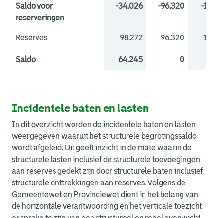
Saldo voor
-34.026
-96.320
-13.
reserveringen
Reserves
98.272
96.320
13.
Onttrekking reserves
Toevoeging reserves
Vrijval reserves
-375.118
437.942
35.447
-346.739
362.286
80.773
-206.
215.
3.
Saldo
64.245
0
Incidentele baten en lasten
In dit overzicht worden de incidentele baten en lasten
weergegeven waaruit het structurele begrotingssaldo
wordt afgeleid. Dit geeft inzicht in de mate waarin de
structurele lasten inclusief de structurele toevoegingen
aan reserves gedekt zijn door structurele baten inclusief
structurele onttrekkingen aan reserves. Volgens de
Gemeentewet en Provinciewet dient in het belang van
de horizontale verantwoording en het verticale toezicht
er sprake te zijn van een structureel en reëel evenwicht.