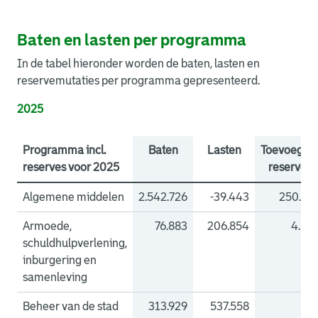
Baten en lasten per programma
In de tabel hieronder worden de baten, lasten en
reservemutaties per programma gepresenteerd.
2025
Programma incl.
Baten
Lasten
Toevoegin
reserves voor 2025
reserves
Algemene middelen
2.542.726
-39.443
250.77
Armoede,
76.883
206.854
4.18
schuldhulpverlening,
inburgering en
samenleving
Beheer van de stad
313.929
537.558