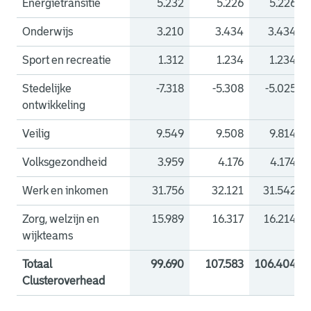
Energietransitie
5.232
5.226
5.226
Onderwijs
3.210
3.434
3.434
Sport en recreatie
1.312
1.234
1.234
Stedelijke
-7.318
-5.308
-5.025
ontwikkeling
Veilig
9.549
9.508
9.814
Volksgezondheid
3.959
4.176
4.174
Werk en inkomen
31.756
32.121
31.542
Zorg, welzijn en
15.989
16.317
16.214
wijkteams
Totaal
99.690
107.583
106.404
Clusteroverhead