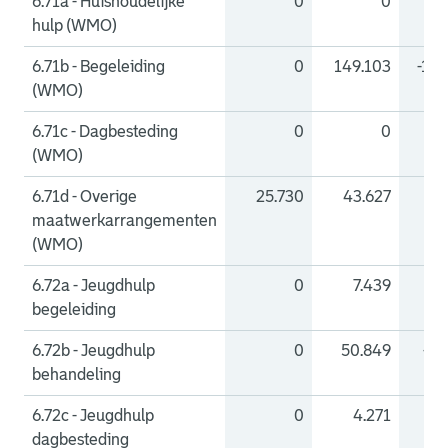
6.71a - Huishoudelijke
0
0
hulp (WMO)
6.71b - Begeleiding
0
149.103
-149
(WMO)
6.71c - Dagbesteding
0
0
(WMO)
6.71d - Overige
25.730
43.627
-1
maatwerkarrangementen
(WMO)
6.72a - Jeugdhulp
0
7.439
-
begeleiding
6.72b - Jeugdhulp
0
50.849
-50
behandeling
6.72c - Jeugdhulp
0
4.271
-
dagbesteding