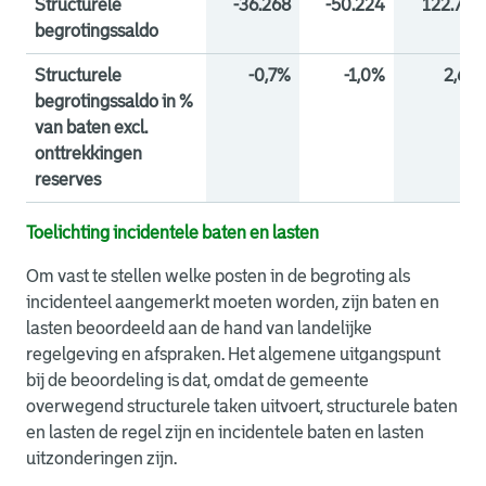
Structurele
-36.268
-50.224
122.763
begrotingssaldo
Structurele
-0,7%
-1,0%
2,6%
begrotingssaldo in %
van baten excl.
onttrekkingen
reserves
Toelichting incidentele baten en lasten
Om vast te stellen welke posten in de begroting als
incidenteel aangemerkt moeten worden, zijn baten en
lasten beoordeeld aan de hand van landelijke
regelgeving en afspraken. Het algemene uitgangspunt
bij de beoordeling is dat, omdat de gemeente
overwegend structurele taken uitvoert, structurele baten
en lasten de regel zijn en incidentele baten en lasten
uitzonderingen zijn.