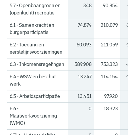
5.7 - Openbaar groen en
348
90.854
-90
(openlucht) recreatie
6.1 - Samenkracht en
74.874
210.079
-135
burgerparticipatie
6.2 - Toegang en
60.093
211.059
-150
eerstelijnsvoorzieningen
6.3 - Inkomensregelingen
589.908
753.323
-163
6.4 - WSW en beschut
13.247
114.154
-100
werk
6.5 - Arbeidsparticipatie
13.451
97.920
-84
6.6 -
0
18.323
-1
Maatwerkvoorziening
(WMO)