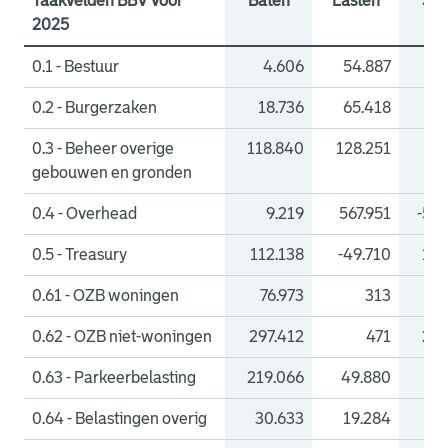
Taakvelden BBV voor
Baten
Lasten
Sal
2025
0.1 - Bestuur
4.606
54.887
-50
0.2 - Burgerzaken
18.736
65.418
-46
0.3 - Beheer overige
118.840
128.251
-
gebouwen en gronden
0.4 - Overhead
9.219
567.951
-558
0.5 - Treasury
112.138
-49.710
161
0.61 - OZB woningen
76.973
313
76
0.62 - OZB niet-woningen
297.412
471
296
0.63 - Parkeerbelasting
219.066
49.880
169
0.64 - Belastingen overig
30.633
19.284
11