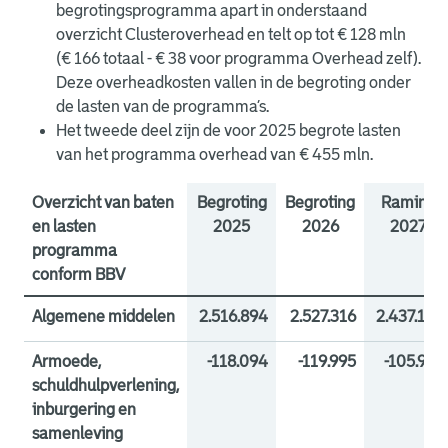
begrotingsprogramma apart in onderstaand
overzicht Clusteroverhead en telt op tot € 128 mln
(€ 166 totaal - € 38 voor programma Overhead zelf).
Deze overheadkosten vallen in de begroting onder
de lasten van de programma’s.
Het tweede deel zijn de voor 2025 begrote lasten
van het programma overhead van € 455 mln.
Overzicht van baten
Begroting
Begroting
Raming
en lasten
2025
2026
2027
programma
conform BBV
Algemene middelen
2.516.894
2.527.316
2.437.106
Baten exclusief
Lasten exclusief
Onttrekking
Toevoeging reserves
Vrijval reserves
Saldo Algemene
2.542.726
2.516.894
-250.774
-39.443
172.160
13.338
2.569.024
2.527.316
-161.557
-35.158
84.691
0
2.437.106
2.559.919
-210.689
-21.550
66.326
0
Armoede,
-118.094
-119.995
-105.963
reserves
reserves
reserves
middelen
schuldhulpverlening,
inburgering en
samenleving