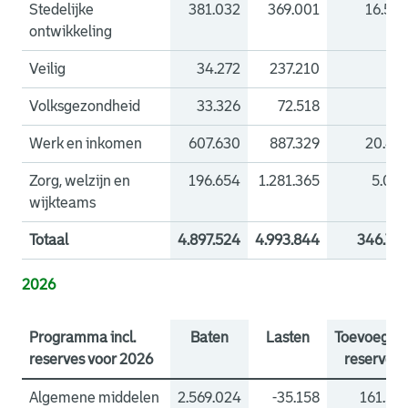
Stedelijke
381.032
369.001
16.53
ontwikkeling
Veilig
34.272
237.210
Volksgezondheid
33.326
72.518
Werk en inkomen
607.630
887.329
20.47
Zorg, welzijn en
196.654
1.281.365
5.08
wijkteams
Totaal
4.897.524
4.993.844
346.73
2026
Programma incl.
Baten
Lasten
Toevoegin
reserves voor 2026
reserves
Algemene middelen
2.569.024
-35.158
161.55