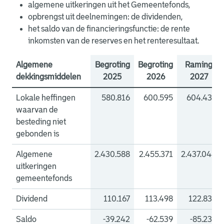
algemene uitkeringen uit het Gemeentefonds,
opbrengst uit deelnemingen: de dividenden,
het saldo van de financieringsfunctie: de rente
inkomsten van de reserves en het renteresultaat.
Algemene
Begroting
Begroting
Raming
dekkingsmiddelen
2025
2026
2027
Lokale heffingen
580.816
600.595
604.436
waarvan de
besteding niet
gebonden is
Algemene
2.430.588
2.455.371
2.437.044
uitkeringen
gemeentefonds
Dividend
110.167
113.498
122.832
Saldo
-39.242
-62.539
-85.236