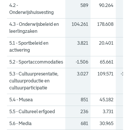
4.2 -
589
90.264
-8
Onderwijshuisvesting
4.3 - Onderwijsbeleid en
104.261
178.608
-7
leerlingzaken
5.1 - Sportbeleid en
3.821
20.401
-1
activering
5.2 - Sportaccommodaties
-1.506
65.661
-6
5.3 - Cultuurpresentatie,
3.027
109.571
-106
cultuurproductie en
cultuurparticipatie
5.4 - Musea
851
45.182
-44
5.5 - Cultureel erfgoed
236
3.731
-3
5.6 - Media
681
30.965
-30