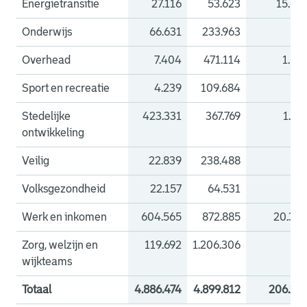
Energietransitie
27.116
53.623
15.67
Onderwijs
66.631
233.963
Overhead
7.404
471.114
1.67
Sport en recreatie
4.239
109.684
Stedelijke
423.331
367.769
1.71
ontwikkeling
Veilig
22.839
238.488
Volksgezondheid
22.157
64.531
Werk en inkomen
604.565
872.885
20.35
Zorg, welzijn en
119.692
1.206.306
wijkteams
Totaal
4.886.474
4.899.812
206.21