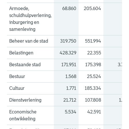
Armoede,
68.860
205.604
schuldhulpverlening,
inburgering en
samenleving
Beheer van de stad
319.750
551.994
Belastingen
428.329
22.355
Bestaande stad
171.951
175.398
3.70
Bestuur
1.568
25.524
7
Cultuur
1.771
185.334
Dienstverlening
21.712
107.808
1.47
Economische
5.534
42.591
ontwikkeling