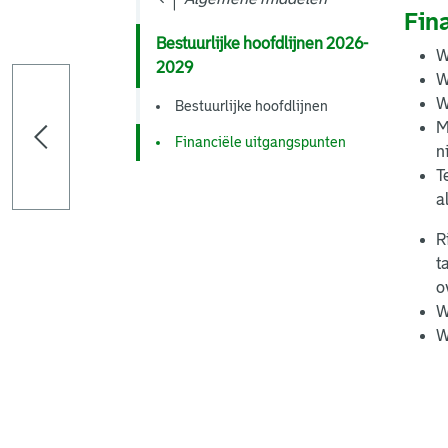
Fin
Bestuurlijke hoofdlijnen 2026-
W
2029
W
W
Bestuurlijke hoofdlijnen
M
Financiële uitgangspunten
n
T
a
R
t
o
W
W