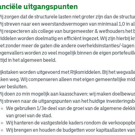
anciële uitgangspunten
ij zorgen dat de structurele lasten niet groter zijn dan de structu
ij streven naar een weerstandsvermogen van minimaal 1,0 in all
ij respecteren als college van burgemeester & wethouders het
iddelen worden doelmatig en efficiënt ingezet. Wij zijn hierbij kr
iet zonder meer de gaten die andere overheidsinstanties/-lagen 
egenvallers worden zo veel mogelijk binnen de eigen portefeuille
ltijd in het algemeen beeld.
ijkstaken worden uitgevoerd met Rijksmiddelen. Bij het wegvalle
aken weg. Wij compenseren alleen met eigen gemeentelijke midde
ver besluiten.
ij doen zo min mogelijk aan kaasschaven: wij maken doelbewust
ij streven naar de uitgangspunten van het huidige investeringsb
We gebruiken 1/3e deel van de groei van de algemene dekki
van groei van de stad.
Wij hanteren de vastgestelde kaders rondom de verkoopopbr
Wij brengen en houden de budgetten voor kapitaallasten van o