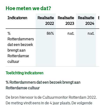
Hoe meten we dat?
Indicatoren
Realisatie
Realisatie
Realisatie
Beg
2022
2023
2024
%
86%
n.v.t.
n.v.t.
Rotterdammers
dat een bezoek
brengt aan
Rotterdamse
cultuur
Toelichting indicatoren
% Rotterdammers dat een bezoek brengt aan
Rotterdamse cultuur
De bron hiervoor is de Cultuurmonitor Rotterdam 2022.
De meting vindt eens in de 4 jaar plaats. De volgende