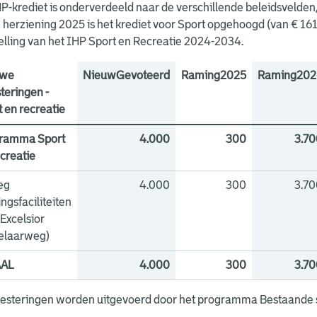
P-krediet is onderverdeeld naar de verschillende beleidsvelden
 herziening 2025 is het krediet voor Sport opgehoogd (van € 16
elling van het IHP Sport en Recreatie 2024-2034.
uwe
NieuwGevoteerd
Raming2025
Raming202
teringen -
 en recreatie
ramma Sport
4.000
300
3.70
creatie
eg
4.000
300
3.70
ingsfaciliteiten
Excelsior
elaarweg)
AAL
4.000
300
3.70
vesteringen worden uitgevoerd door het programma Bestaande 