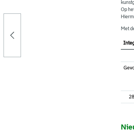
kunst
Op he
Hierm
Met de
Inte
Gevo
28
Nie