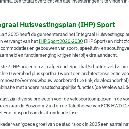
mma. Een totaal overzicht van alle investeringen is te vinden i
egraal Huisvestingsplan (IHP) Sport
uari 2025 heeft de gemeenteraad het Integraal Huisvestingspla
an vervangt van het
IHP Sport 2020-2030
(IHP Sport) en richt z
ccommodaties en gebouwen van sport-, speeltuin- en scoutingve
amheid en functiemenging krijgen hierbij extra aandacht.
ste 7 IHP-projecten zijn afgerond. Sporthal Schuttersveld zit i
chie (zwembad plus sporthal) wordt een architectenselectie vo
 renovatie/vernieuwbouw voorbereid (De Enk, de Alexanderhal)
mbinatie met andere maatschappelijke functies (de Wielewaal, 
ast zijn diverse projecten voor de veldsportcomplexen in de v
exen aan de Boszoom-Zuid en de Taludhoeve van FCB-HWD. D
t Erasmuspad is in de afrondende fase.
 kader van 'goede groei van de stad' is ook in 2025 een aantal