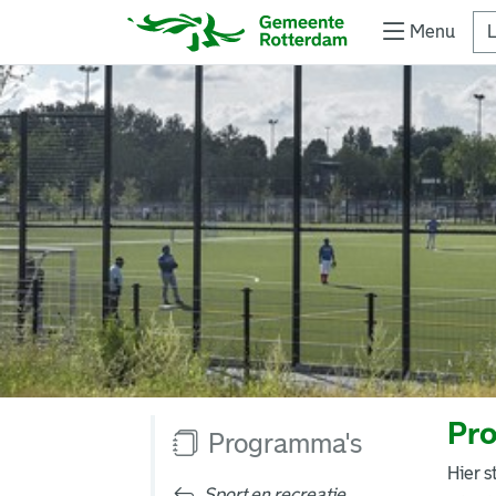
Menu
L
Pro
Programma's
Hier s
Sport en recreatie