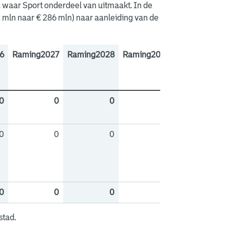
, waar Sport onderdeel van uitmaakt. In de
1 mln naar € 286 mln) naar aanleiding van de
6
Raming2027
Raming2028
Raming2029
0
0
0
0
0
0
0
0
0
0
0
0
stad.