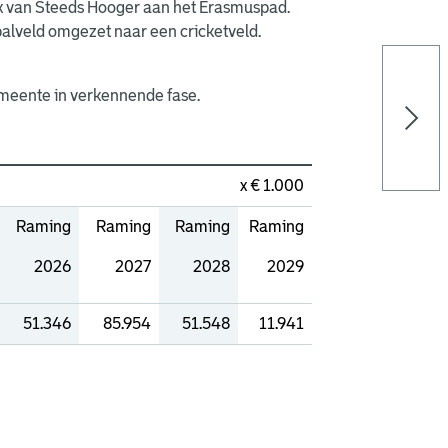
x van Steeds Hooger aan het Erasmuspad.
alveld omgezet naar een cricketveld.
gemeente in verkennende fase.
x € 1.000
Raming
Raming
Raming
Raming
2026
2027
2028
2029
51.346
85.954
51.548
11.941