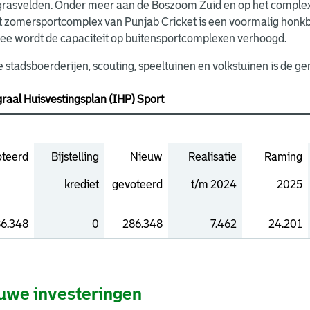
grasvelden. Onder meer aan de Boszoom Zuid en op het comple
t zomersportcomplex van Punjab Cricket is een voormalig honkb
ee wordt de capaciteit op buitensportcomplexen verhoogd.
 stadsboerderijen, scouting, speeltuinen en volkstuinen is de 
graal Huisvestingsplan (IHP) Sport
teerd
Bijstelling
Nieuw
Realisatie
Raming
krediet
gevoteerd
t/m 2024
2025
6.348
0
286.348
7.462
24.201
uwe investeringen