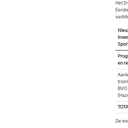
Het IH
Eerste
vastst
Nie
inves
Sport
Prog
en re
Aanl
train
BVO 
(Haz
TOT
De in