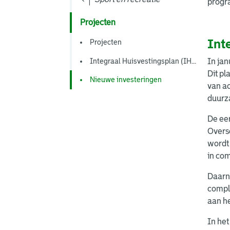
progra
Projecten
Int
Projecten
Integraal Huisvestingsplan (IH...
In jan
Dit pl
Nieuwe investeringen
van a
duurza
De eer
Overs
wordt
in co
Daarna
compl
aan he
In het