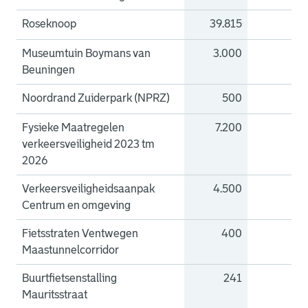
Roseknoop
39.815
0
Museumtuin Boymans van
3.000
0
Beuningen
Noordrand Zuiderpark (NPRZ)
500
0
Fysieke Maatregelen
7.200
0
verkeersveiligheid 2023 tm
2026
Verkeersveiligheidsaanpak
4.500
0
Centrum en omgeving
Fietsstraten Ventwegen
400
0
Maastunnelcorridor
Buurtfietsenstalling
241
0
Mauritsstraat