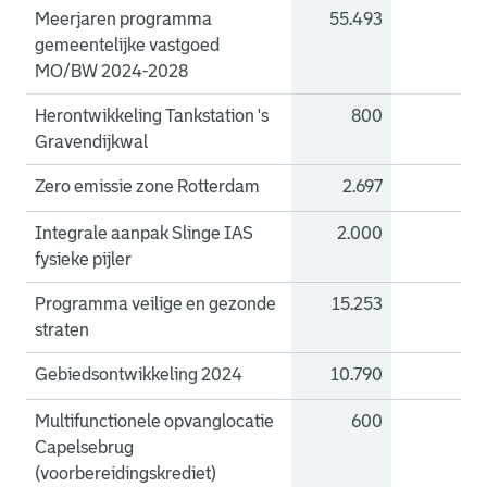
Meerjaren programma
55.493
0
gemeentelijke vastgoed
MO/BW 2024-2028
Herontwikkeling Tankstation 's
800
0
Gravendijkwal
Zero emissie zone Rotterdam
2.697
0
Integrale aanpak Slinge IAS
2.000
0
fysieke pijler
Programma veilige en gezonde
15.253
0
straten
Gebiedsontwikkeling 2024
10.790
0
Multifunctionele opvanglocatie
600
0
Capelsebrug
(voorbereidingskrediet)