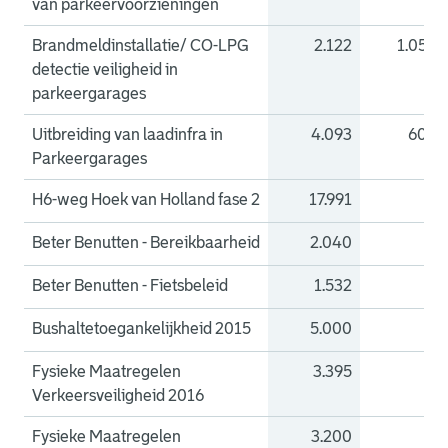
van parkeervoorzieningen
Brandmeldinstallatie/ CO-LPG
2.122
1.050
detectie veiligheid in
parkeergarages
Uitbreiding van laadinfra in
4.093
600
Parkeergarages
H6-weg Hoek van Holland fase 2
17.991
0
Beter Benutten - Bereikbaarheid
2.040
0
Beter Benutten - Fietsbeleid
1.532
0
Bushaltetoegankelijkheid 2015
5.000
0
Fysieke Maatregelen
3.395
0
Verkeersveiligheid 2016
Fysieke Maatregelen
3.200
0