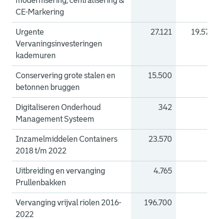
modernisering, centralisering &
CE-Markering
Urgente
27.121
19.575
Vervaningsinvesteringen
kademuren
Conservering grote stalen en
15.500
0
betonnen bruggen
Digitaliseren Onderhoud
342
0
Management Systeem
Inzamelmiddelen Containers
23.570
0
2018 t/m 2022
Uitbreiding en vervanging
4.765
0
Prullenbakken
Vervanging vrijval riolen 2016-
196.700
0
2022