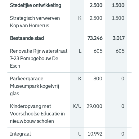
Stedelijke ontwikkeling
2.500
1.500
1.
Strategisch verwerven
K
2.500
1.500
1.
Kop van Homerus
Bestaande stad
73.246
3.017
18
Renovatie Rijnwaterstraat
L
605
605
7-23 Pompgebouw De
Esch
Parkeergarage
K
800
0
Museumpark kogelvrij
glas
Kinderopvang met
K/U
29.000
0
1.
Voorschoolse Educatie in
nieuwbouw scholen
Integraal
U
10.992
0
2.