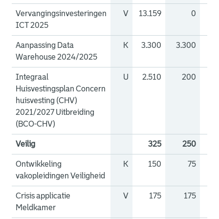
Vervangingsinvesteringen
V
13.159
0
13
ICT 2025
Aanpassing Data
K
3.300
3.300
Warehouse 2024/2025
Integraal
U
2.510
200
1
Huisvestingsplan Concern
huisvesting (CHV)
2021/2027 Uitbreiding
(BCO-CHV)
Veilig
325
250
Ontwikkeling
K
150
75
vakopleidingen Veiligheid
Crisis applicatie
V
175
175
Meldkamer