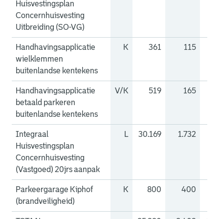
Huisvestingsplan
Concernhuisvesting
Uitbreiding (SO-VG)
Handhavingsapplicatie
K
361
115
wielklemmen
buitenlandse kentekens
Handhavingsapplicatie
V/K
519
165
betaald parkeren
buitenlandse kentekens
Integraal
L
30.169
1.732
13
Huisvestingsplan
Concernhuisvesting
(Vastgoed) 20jrs aanpak
Parkeergarage Kiphof
K
800
400
(brandveiligheid)