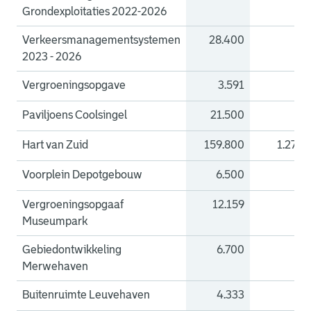
Grondexploitaties 2022-2026
Verkeersmanagementsystemen
28.400
0
2023 - 2026
Vergroeningsopgave
3.591
0
Paviljoens Coolsingel
21.500
0
Hart van Zuid
159.800
1.270
Voorplein Depotgebouw
6.500
0
Vergroeningsopgaaf
12.159
0
Museumpark
Gebiedontwikkeling
6.700
0
Merwehaven
Buitenruimte Leuvehaven
4.333
0