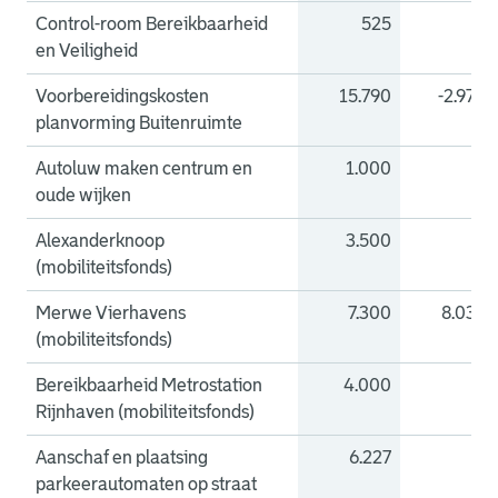
Control-room Bereikbaarheid
525
0
en Veiligheid
Voorbereidingskosten
15.790
-2.970
planvorming Buitenruimte
Autoluw maken centrum en
1.000
0
oude wijken
Alexanderknoop
3.500
0
(mobiliteitsfonds)
Merwe Vierhavens
7.300
8.038
(mobiliteitsfonds)
Bereikbaarheid Metrostation
4.000
0
Rijnhaven (mobiliteitsfonds)
Aanschaf en plaatsing
6.227
0
parkeerautomaten op straat