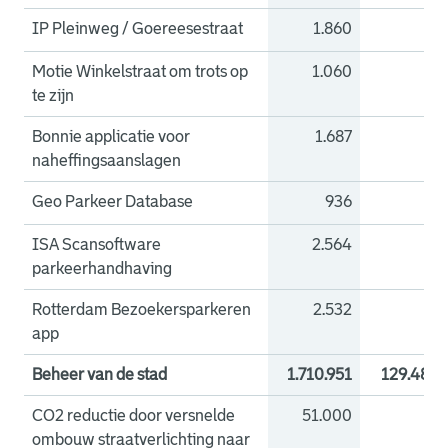
IP Pleinweg / Goereesestraat
1.860
0
Motie Winkelstraat om trots op
1.060
0
te zijn
Bonnie applicatie voor
1.687
0
naheffingsaanslagen
Geo Parkeer Database
936
0
ISA Scansoftware
2.564
0
parkeerhandhaving
Rotterdam Bezoekersparkeren
2.532
0
app
Beheer van de stad
1.710.951
129.487
CO2 reductie door versnelde
51.000
0
ombouw straatverlichting naar