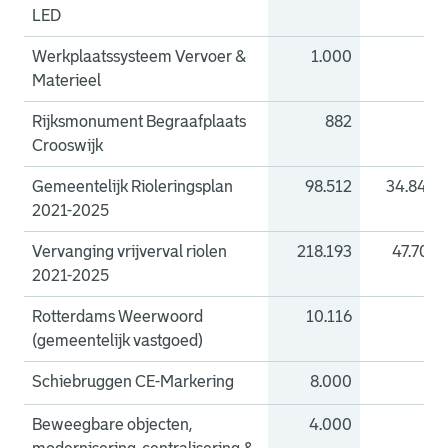
LED
Werkplaatssysteem Vervoer &
1.000
0
Materieel
Rijksmonument Begraafplaats
882
0
Crooswijk
Gemeentelijk Rioleringsplan
98.512
34.840
2021-2025
Vervanging vrijverval riolen
218.193
47.707
2021-2025
Rotterdams Weerwoord
10.116
0
(gemeentelijk vastgoed)
Schiebruggen CE-Markering
8.000
0
Beweegbare objecten,
4.000
0