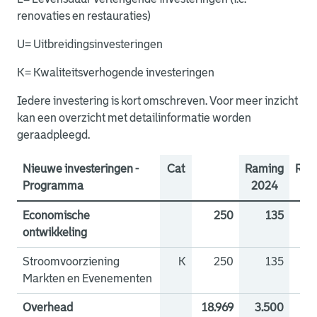
renovaties en restauraties)
U= Uitbreidingsinvesteringen
K= Kwaliteitsverhogende investeringen
Iedere investering is kort omschreven. Voor meer inzicht
kan een overzicht met detailinformatie worden
geraadpleegd.
Nieuwe investeringen -
Cat
Raming
Ram
Programma
2024
20
Economische
250
135
ontwikkeling
Stroomvoorziening
K
250
135
Markten en Evenementen
Overhead
18.969
3.500
14