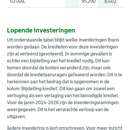
TOTAAL
95.290
8.402
34.
Lopende investeringen
Uit onderstaande tabel blijkt welke investeringen thans
worden gedaan. De kredieten voor deze investeringen
zijn al verleend (gevoteerd). In sommige gevallen is
echter een bijstelling van het krediet nodig. Dit kan
komen doordat de kosten veranderd zijn, maar ook
doordat de kredietaanvragen gefaseerd worden. Dit is te
herkennen aan het bedrag dat is opgenomen in de
kolom 'Bijstelling krediet'. Dit kan gaan om zowel een
verhoging als een verlaging van het benodigde krediet.
Voor de jaren 2024-2028 zijn de investeringsramingen
weergegeven. Dit is het verwachte verloop van de
uitgaven.
Iedere investering is kort omschreven. Voor meer inzicht