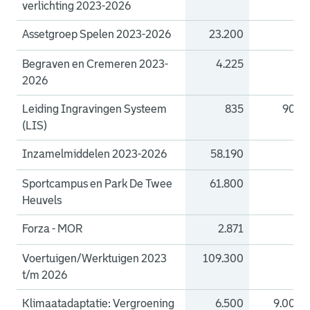
verlichting 2023-2026
Assetgroep Spelen 2023-2026
23.200
0
Begraven en Cremeren 2023-
4.225
0
2026
Leiding Ingravingen Systeem
835
900
(LIS)
Inzamelmiddelen 2023-2026
58.190
0
Sportcampus en Park De Twee
61.800
0
Heuvels
Forza - MOR
2.871
0
Voertuigen/Werktuigen 2023
109.300
0
t/m 2026
Klimaatadaptatie: Vergroening
6.500
9.000