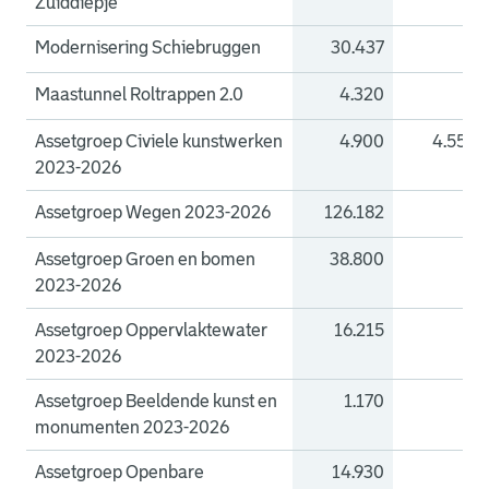
Zuiddiepje
Modernisering Schiebruggen
30.437
0
Maastunnel Roltrappen 2.0
4.320
0
Assetgroep Civiele kunstwerken
4.900
4.550
2023-2026
Assetgroep Wegen 2023-2026
126.182
0
Assetgroep Groen en bomen
38.800
0
2023-2026
Assetgroep Oppervlaktewater
16.215
0
2023-2026
Assetgroep Beeldende kunst en
1.170
0
monumenten 2023-2026
Assetgroep Openbare
14.930
0