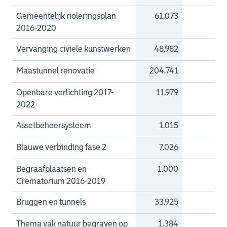
Gemeentelijk rioleringsplan
61.073
0
2016-2020
Vervanging civiele kunstwerken
48.982
0
Maastunnel renovatie
204.741
0
Openbare verlichting 2017-
11.979
0
2022
Assetbeheersysteem
1.015
0
Blauwe verbinding fase 2
7.026
0
Begraafplaatsen en
1.000
0
Crematorium 2016-2019
Bruggen en tunnels
33.925
0
Thema vak natuur begraven op
1.384
0