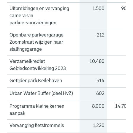
Uitbreidingen en vervanging
1.500
900
camera's in
parkeervoorzieningen
Openbare parkeergarage
212
0
Zoomstraat wijzigen naar
stallingsgarage
Verzamelkrediet
10.480
0
Gebiedsontwikkeling 2023
Getijdenpark Keilehaven
514
0
Urban Water Buffer (deel HvZ)
602
0
Programma kleine kernen
8.000
14.700
aanpak
Vervanging fietstrommels
1.220
0