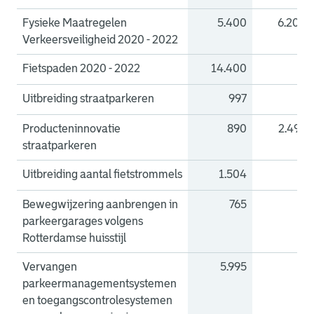
Fysieke Maatregelen
5.400
6.200
Verkeersveiligheid 2020 - 2022
Fietspaden 2020 - 2022
14.400
0
Uitbreiding straatparkeren
997
0
Producteninnovatie
890
2.493
straatparkeren
Uitbreiding aantal fietstrommels
1.504
0
Bewegwijzering aanbrengen in
765
0
parkeergarages volgens
Rotterdamse huisstijl
Vervangen
5.995
0
parkeermanagementsystemen
en toegangscontrolesystemen