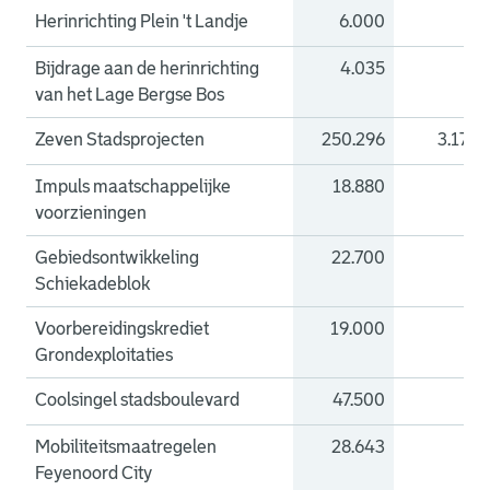
Herinrichting Plein 't Landje
6.000
0
Bijdrage aan de herinrichting
4.035
0
van het Lage Bergse Bos
Zeven Stadsprojecten
250.296
3.178
Impuls maatschappelijke
18.880
0
voorzieningen
Gebiedsontwikkeling
22.700
0
Schiekadeblok
Voorbereidingskrediet
19.000
0
Grondexploitaties
Coolsingel stadsboulevard
47.500
0
Mobiliteitsmaatregelen
28.643
0
Feyenoord City