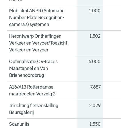
Mobiliteit ANPR (Automatic
1.000
0
Number Plate Recognition-
camera's) systemen
Herontwerp Ontheffingen
1.502
0
Verkeer en Vervoer/Toezicht
Verkeer en Vervoer
Optimalisatie OV-tracés
6.000
0
Maastunnel en Van
Brienenoordbrug
A16/A13 Rotterdamse
7.687
0
maatregelen Vervolg 2
Inrichting fietsenstalling
2.029
0
Beursgalerij
Scanunits
1.550
0