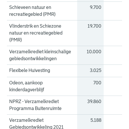
Schieveen natuur en
9.700
0
recreatiegebied (PMR)
Vlinderstrik en Schiezone
19.700
0
natuur en recreatiegebied
(PMR)
Verzamelkrediet kleinschalige
10.000
0
gebiedsontwikkelingen
Flexibele Huivesting
3.025
0
Odeon, aankoop
700
0
kinderdagverblijf
NPRZ - Verzamelkrediet
39.860
0
Programma Buitenruimte
Verzamelkrediet
5.188
0
Gebiedsontwikkeling 2021