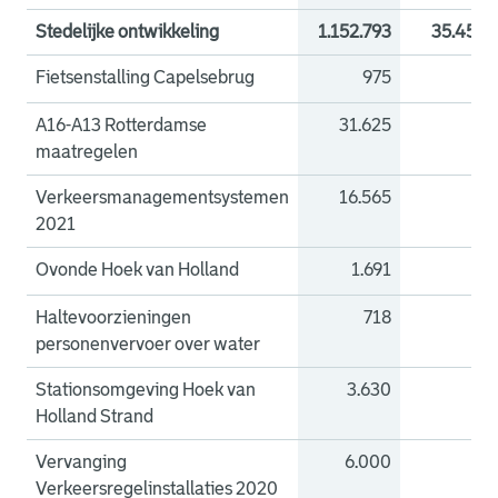
Stedelijke ontwikkeling
1.152.793
35.459
Fietsenstalling Capelsebrug
975
0
A16-A13 Rotterdamse
31.625
0
maatregelen
Verkeersmanagementsystemen
16.565
0
2021
Ovonde Hoek van Holland
1.691
0
Haltevoorzieningen
718
0
personenvervoer over water
Stationsomgeving Hoek van
3.630
0
Holland Strand
Vervanging
6.000
0
Verkeersregelinstallaties 2020