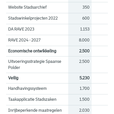
Website Stadsarchief
350
0
Stadswinkelprojecten 2022
600
0
DA RAVE 2023
1.153
0
RAVE 2024 - 2027
8.000
0
Economische ontwikkeling
2.500
0
Uitvoeringsstrategie Spaanse
2.500
0
Polder
Veilig
5.230
0
Handhavingssysteem
1.700
0
Taakapplicatie Stadszaken
1.500
0
Inrijbeperkende maatregelen
2.030
0