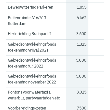
Bewegwijzering Parkeren
1.855
0
Buitenruimte A16/A13
6.462
0
Rotterdam
Herinrichting Brainpark I
3.600
0
Gebiedsontwikkelingsfonds
1.325
0
toekenning vrijval 2021
Gebiedsontwikkelingsfonds
5.000
0
toekenning juli 2022
Gebiedsontwikkelingsfonds
5.000
0
toekenning november 2022
Pontons voor watertaxi's,
3.025
0
waterbus, partyvaartuigen etc
Voorbereidingskosten
7.500
0