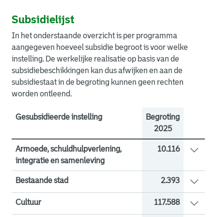
Subsidielijst
In het onderstaande overzicht is per programma
aangegeven hoeveel subsidie begroot is voor welke
instelling. De werkelijke realisatie op basis van de
subsidiebeschikkingen kan dus afwijken en aan de
subsidiestaat in de begroting kunnen geen rechten
worden ontleend.
Gesubsidieerde instelling
Begroting
2025
Armoede, schuldhulpverlening,
10.116
integratie en samenleving
Beleidskader Taal 2015 - 2019
Samenleven
Subsidieregeling armoede &
Subsidieregeling Aanvullende
Dierenvoedselbank
Jeugdeducatiefonds
3.465
2.135
3.251
600
625
40
Bestaande stad
2.393
schuldenaanpak
inkomensondersteuning
Div. particulieren (verbetering
Diverse particulieren monumenten
Joodse begraafplaats
Stichting VvE010
1.600
670
38
85
Cultuur
117.588
woningen pwe/vve)