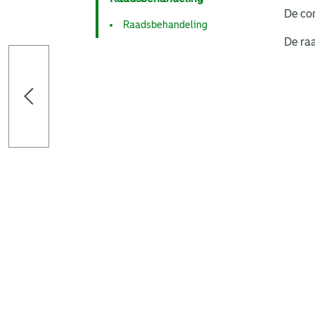
De co
Raadsbehandeling
De ra