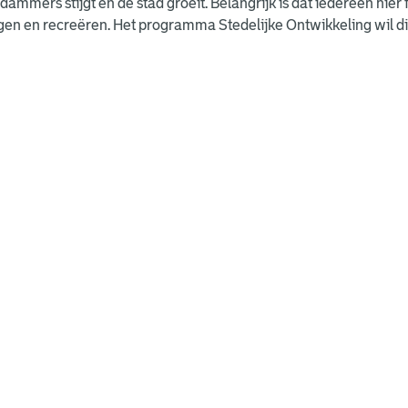
dammers stijgt en de stad groeit. Belangrijk is dat iedereen hier 
n en recreëren. Het programma Stedelijke Ontwikkeling wil dit