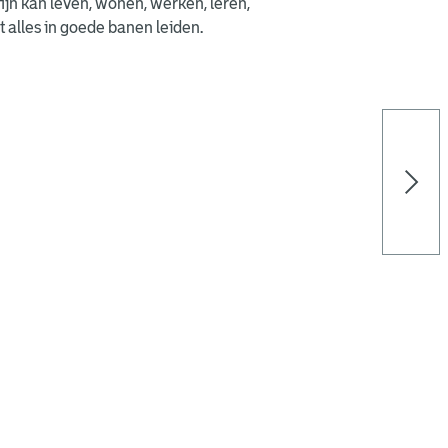
fijn kan leven, wonen, werken, leren,
 alles in goede banen leiden.