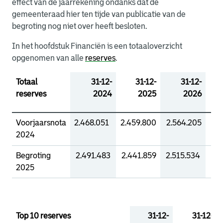
effect van de jaarrekening ondanks dat de
gemeenteraad hier ten tijde van publicatie van de
begroting nog niet over heeft besloten.
In het hoofdstuk Financiën is een totaaloverzicht
opgenomen van alle
reserves
.
Totaal
31-12-
31-12-
31-12-
reserves
2024
2025
2026
Voorjaarsnota
2.468.051
2.459.800
2.564.205
2.
2024
Begroting
2.491.483
2.441.859
2.515.534
2.6
2025
Top 10 reserves
31-12-
31-12-