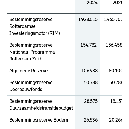
2024
2025
Bestemmingsreserve
1.928.015
1.965.703
Rotterdamse
Investeringsmotor (RIM)
Bestemmingsreserve
154.782
156.458
Nationaal Programma
Rotterdam Zuid
Algemene Reserve
106.988
80.100
Bestemmingsreserve
50.788
50.788
Doorbouwfonds
Bestemmingsreserve
28.575
18.157
Duurzaamheidstransitiebudget
Bestemmingsreserve Bodem
26.536
20.266