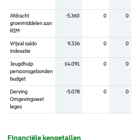
Afdracht
-5.360
0
0
groeimiddelen aan
RIM
Vrijval saldo
9.336
0
0
indexatie
Jeugdhulp
-14.091
0
0
persoonsgebonden
budget
Derving
-5.078
0
0
Omgevingswet
leges
Financiële kengetallen