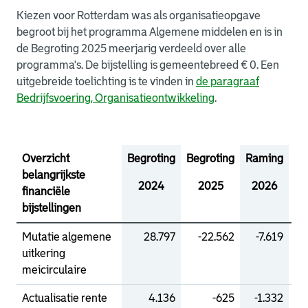
Kiezen voor Rotterdam was als organisatieopgave
begroot bij het programma Algemene middelen en is in
de Begroting 2025 meerjarig verdeeld over alle
programma's. De bijstelling is gemeentebreed € 0. Een
uitgebreide toelichting is te vinden in
de paragraaf
Bedrijfsvoering, Organisatieontwikkeling
.
Overzicht
Begroting
Begroting
Raming
Ra
belangrijkste
2024
2025
2026
2
financiële
bijstellingen
Mutatie algemene
28.797
-22.562
-7.619
uitkering
meicirculaire
Actualisatie rente
4.136
-625
-1.332
-