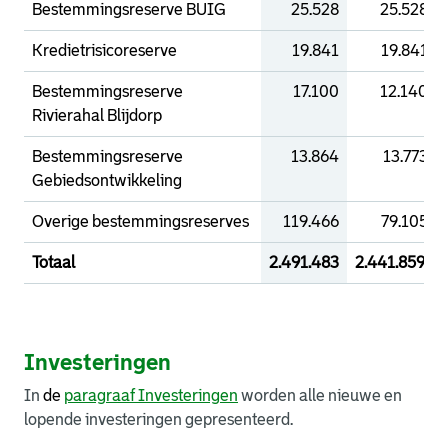
Bestemmingsreserve BUIG
25.528
25.528
Kredietrisicoreserve
19.841
19.841
Bestemmingsreserve
17.100
12.140
Rivierahal Blijdorp
Bestemmingsreserve
13.864
13.773
Gebiedsontwikkeling
Overige bestemmingsreserves
119.466
79.105
Totaal
2.491.483
2.441.859
Investeringen
In
de
paragraaf Investeringen
worden alle nieuwe en
lopende investeringen gepresenteerd.