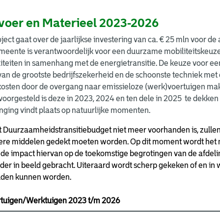
voer en Materieel 2023-2026
oject gaat over de jaarlijkse investering van ca. € 25 mln voor 
meente is verantwoordelijk voor een duurzame mobiliteitskeuze
iteiten in samenhang met de energietransitie. De keuze voor e
 van de grootste bedrijfszekerheid en de schoonste techniek m
osten door de overgang naar emissieloze (werk)voertuigen make
oorgesteld is deze in 2023, 2024 en ten dele in 2025 te dekke
ging vindt plaats op natuurlijke momenten.
t Duurzaamheidstransitiebudget niet meer voorhanden is, zullen
iere middelen gedekt moeten worden. Op dit moment wordt het m
 de impact hiervan op de toekomstige begrotingen van de afdel
der in beeld gebracht. Uiteraard wordt scherp gekeken of en in
den kunnen worden.
ertuigen/Werktuigen 2023 t/