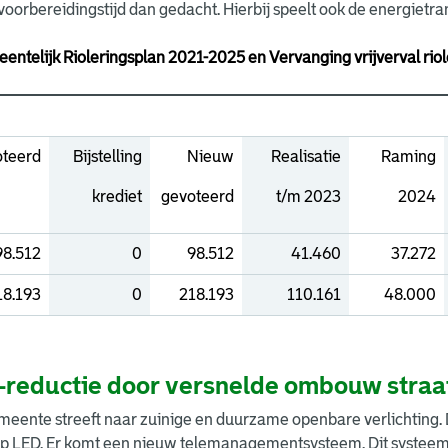
oorbereidingstijd dan gedacht. Hierbij speelt ook de energietrans
entelijk Rioleringsplan 2021-2025 en Vervanging vrijverval ri
teerd
Bijstelling
Nieuw
Realisatie
Raming
krediet
gevoteerd
t/m 2023
2024
98.512
0
98.512
41.460
37.272
18.193
0
218.193
110.161
48.000
-reductie door versnelde ombouw straat
eente streeft naar zuinige en duurzame openbare verlichting. D
op LED. Er komt een nieuw telemanagementsysteem. Dit systeem 