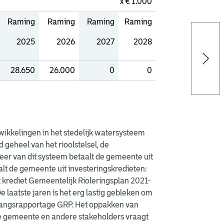
x € 1.000
Raming
Raming
Raming
Raming
2025
2026
2027
2028
28.650
26.000
0
0
wikkelingen in het stedelijk watersysteem
geheel van het rioolstelsel, de
er van dit systeem betaalt de gemeente uit
alt de gemeente uit investeringskredieten:
 krediet Gemeentelijk Rioleringsplan 2021-
De laatste jaren is het erg lastig gebleken om
rtgangsrapportage GRP. Het oppakken van
 gemeente en andere stakeholders vraagt