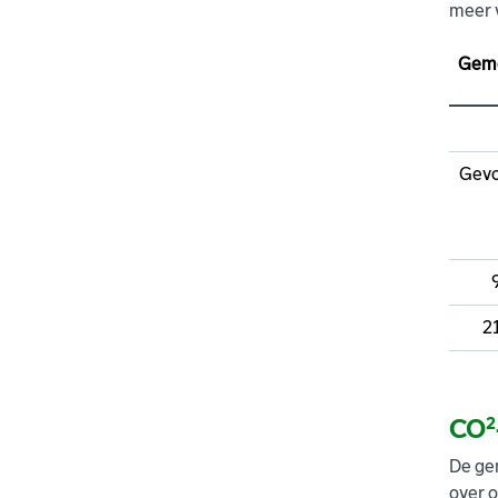
meer v
Geme
Gevo
2
CO²
De gem
over 