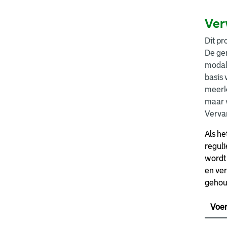
Ver
Dit pr
De ge
modal
basis
meerk
maar v
Vervan
Als he
regul
wordt
en ver
gehou
Vo