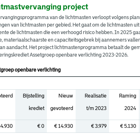
htmastvervanging project
rvangingsprogramma van de lichtmasten verloopt volgens plannin
gen van lichtmasten per gebied. Het gaat om de lichtmasten uit 
nte de lichtmasten die een verhoogd risico hebben. In 2025 gaa
ie, materiaalschaarste en capaciteitsgebrek bij aannemers vallen
van aandacht. Het project lichtmastenprogramma betaalt de gem
eringskrediet Assetgroep openbare verlichting 2023-2026.
tgroep openbare verlichting
teerd
Bijstelling
Nieuw
Realisatie
Raming
krediet
gevoteerd
t/m 2023
2024
14.930
€ 0
€ 14.930
€ 3.979
€ 5.130