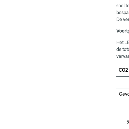
snel t
bespaa
De ver
Voort
Het LE
de tot
verva
CO2 
Gevo
5