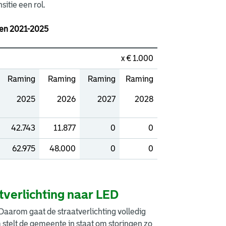
itie een rol.
olen 2021-2025
x € 1.000
Raming
Raming
Raming
Raming
2025
2026
2027
2028
42.743
11.877
0
0
62.975
48.000
0
0
verlichting naar LED
aarom gaat de straatverlichting volledig
stelt de gemeente in staat om storingen zo