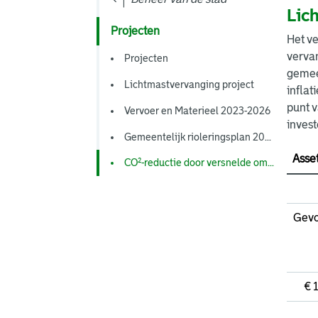
Lic
Projecten
Het ve
vervan
Projecten
gemee
Lichtmastvervanging project
inflat
punt 
Vervoer en Materieel 2023-2026
invest
Gemeentelijk rioleringsplan 20...
Asse
CO²-reductie door versnelde om...
Gevo
€ 