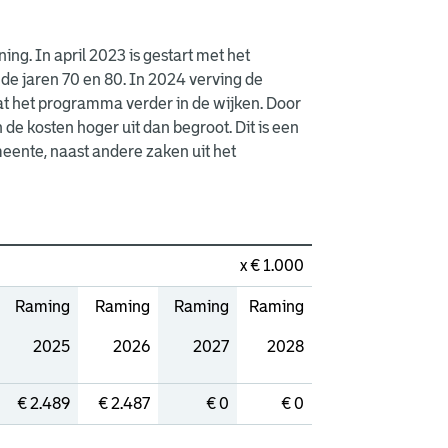
g. In april 2023 is gestart met het
de jaren 70 en 80. In 2024 verving de
t het programma verder in de wijken. Door
 de kosten hoger uit dan begroot. Dit is een
eente, naast andere zaken uit het
x € 1.000
Raming
Raming
Raming
Raming
2025
2026
2027
2028
€ 2.489
€ 2.487
€ 0
€ 0