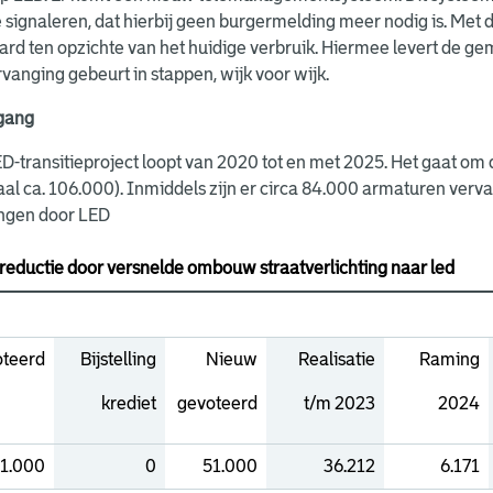
e signaleren, dat hierbij geen burgermelding meer nodig is. Me
rd ten opzichte van het huidige verbruik. Hiermee levert de ge
vanging gebeurt in stappen, wijk voor wijk.
gang
D-transitieproject loopt van 2020 tot en met 2025. Het gaat o
aal ca. 106.000). Inmiddels zijn er circa 84.000 armaturen ver
ngen door LED
reductie door versnelde ombouw straatverlichting naar led
teerd
Bijstelling
Nieuw
Realisatie
Raming
krediet
gevoteerd
t/m 2023
2024
1.000
0
51.000
36.212
6.171