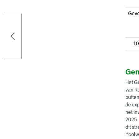
Gevo
10
Gem
Het Ge
van Ro
buite
de exp
het in
2025. 
dit st
riool