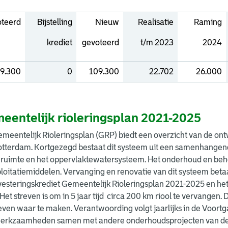
teerd
Bijstelling
Nieuw
Realisatie
Raming
krediet
gevoteerd
t/m 2023
2024
9.300
0
109.300
22.702
26.000
eentelijk rioleringsplan 2021-2025
meentelijk Rioleringsplan (GRP) biedt een overzicht van de ont
tterdam. Kortgezegd bestaat dit systeem uit een samenhangend 
nruimte en het oppervlaktewatersysteem. Het onderhoud en behe
loitatiemiddelen. Vervanging en renovatie van dit systeem beta
vesteringskrediet Gemeentelijk Rioleringsplan 2021-2025 en het
Het streven is om in 5 jaar tijd circa 200 km riool te vervangen. 
reven waar te maken. Verantwoording volgt jaarlijks in de Voo
werkzaamheden samen met andere onderhoudsprojecten van de