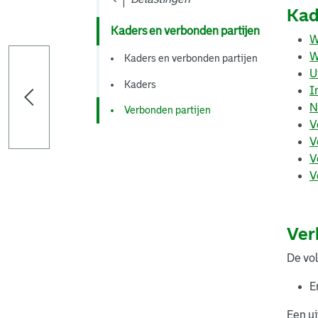
Kad
Kaders en verbonden partijen
W
W
Kaders en verbonden partijen
U
Kaders
I
N
Verbonden partijen
V
V
V
V
Ver
De vo
E
Een ui