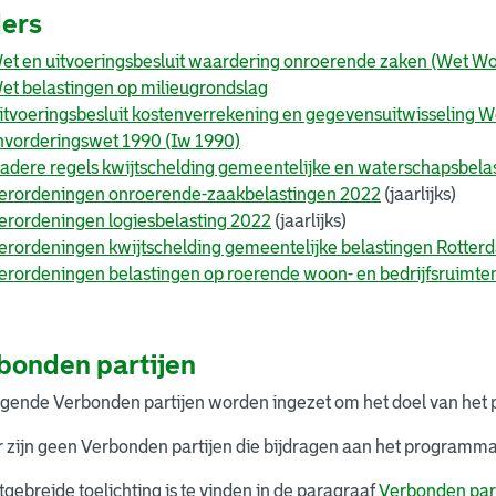
ers
et en uitvoeringsbesluit waardering onroerende zaken (Wet Wo
et belastingen op milieugrondslag
itvoeringsbesluit kostenverrekening en gegevensuitwisseling 
nvorderingswet 1990 (Iw 1990)
adere regels kwijtschelding gemeentelijke en waterschapsbela
erordeningen onroerende-zaakbelastingen 2022
(jaarlijks)
erordeningen logiesbelasting 2022
(jaarlijks)
erordeningen kwijtschelding gemeentelijke belastingen Rotte
erordeningen belastingen op roerende woon- en bedrijfsruimt
bonden partijen
lgende Verbonden partijen worden ingezet om het doel van het 
r zijn geen Verbonden partijen die bijdragen aan het programma
tgebreide toelichting is te vinden in de paragraaf
Verbonden par