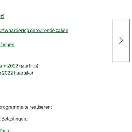
z)
Wet waardering onroerende zaken
stingen
rdam 2022
(jaarlijks)
en 2022
(jaarlijks)
programma te realiseren:
 Belastingen.
tijen
.