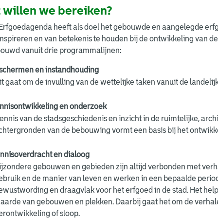
 willen we bereiken?
rfgoedagenda heeft als doel het gebouwde en aangelegde erfgoe
inspireren en van betekenis te houden bij de ontwikkeling van 
ouwd vanuit drie programmalijnen:
schermen en instandhouding
it gaat om de invulling van de wettelijke taken vanuit de landel
nnisontwikkeling en onderzoek
ennis van de stadsgeschiedenis en inzicht in de ruimtelijke, arc
chtergronden van de bebouwing vormt een basis bij het ontwikke
nnisoverdracht en dialoog
ijzondere gebouwen en gebieden zijn altijd verbonden met verha
ebruik en de manier van leven en werken in een bepaalde period
ewustwording en draagvlak voor het erfgoed in de stad. Het helpt
aarde van gebouwen en plekken. Daarbij gaat het om de verhalen
erontwikkeling of sloop.