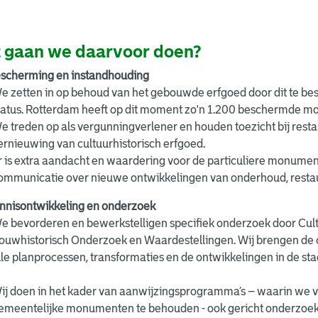
 gaan we daarvoor doen?
scherming en instandhouding
e zetten in op behoud van het gebouwde erfgoed door dit te be
tatus. Rotterdam heeft op dit moment zo'n 1.200 beschermde 
e treden op als vergunningverlener en houden toezicht bij rest
ernieuwing van cultuurhistorisch erfgoed.
r is extra aandacht en waardering voor de particuliere monumen
ommunicatie over nieuwe ontwikkelingen van onderhoud, rest
nnisontwikkeling en onderzoek
e bevorderen en bewerkstelligen specifiek onderzoek door Cul
ouwhistorisch Onderzoek en Waardestellingen. Wij brengen de co
lle planprocessen, transformaties en de ontwikkelingen in de s
ij doen in het kader van aanwijzingsprogramma’s – waarin we va
emeentelijke monumenten te behouden - ook gericht onderzoe