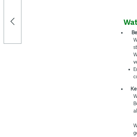
Wat
Be
W
s
W
v
E
c
Ke
W
B
a
W
g