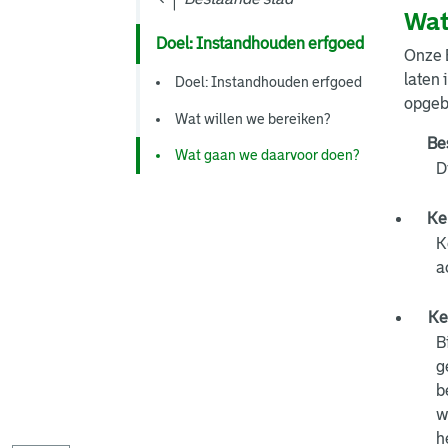
Wat
Doel: Instandhouden erfgoed
Onze E
laten 
Doel: Instandhouden erfgoed
opgeb
Wat willen we bereiken?
Be
Wat gaan we daarvoor doen?
D
Ke
K
a
Ke
B
g
b
w
h