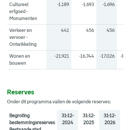
Cultureel
-1.189
-1.693
-1.696
-1.
erfgoed -
Monumenten
Verkeer en
441
456
456
4
vervoer -
Ontwikkeling
Wonen en
-21.921
-16.744
-17.026
-16.
bouwen
Reserves
Onder dit programma vallen de volgende reserves:
Begroting
31-12-
31-12-
31-12-
31
bestemmingsreserves
2024
2025
2026
2
Bestaande stad