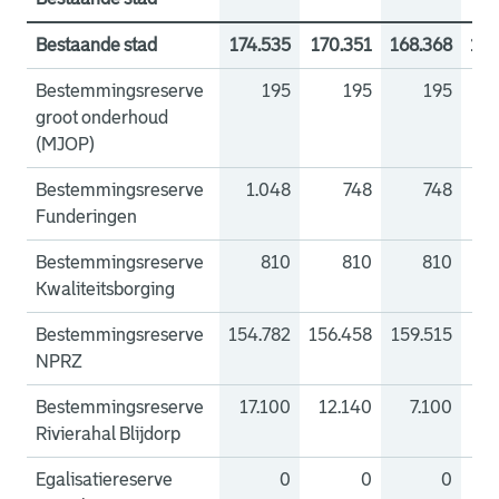
Bestaande stad
174.535
170.351
168.368
155
Bestemmingsreserve
195
195
195
groot onderhoud
(MJOP)
Bestemmingsreserve
1.048
748
748
Funderingen
Bestemmingsreserve
810
810
810
Kwaliteitsborging
Bestemmingsreserve
154.782
156.458
159.515
151
NPRZ
Bestemmingsreserve
17.100
12.140
7.100
2
Rivierahal Blijdorp
Egalisatiereserve
0
0
0