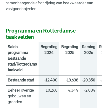
samenhangende afschrijving van boekwaardes van
vastgoedobjecten.
Programma en Rotterdamse
taakvelden
Saldo
Begroting
Begroting
Raming
Rami
programma
2024
2025
2026
202
Bestaande
stad/Rotterdams
taakveld
Bestaande stad
-12.400
-13.638
-20.350
-21.
Beheer overige
10.268
4.344
-2.084
-3.
gebouwen en
gronden