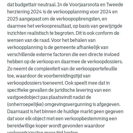
dat budgettair neutraal.
In de Voorjaarsnota en Tweede
herziening 2024 is de verkoopplanning voor
2024
en
2025
aangepast om de verkoopopbrengsten, en
daarmee het verkoopresultaat, op basis van gewijzigde
inzichten realistisch te begroten. Dit is ook conform de
wensen van de raad. Voor het behalen van
verkoopplanning is de gemeente afhankelijk van
verschillende externe factoren die een directe invloed
hebben op de verkoop en daarmee de verkoopdossiers.
Zo neemt de complexiteit van de verkoopportefeuille
toe, waardoor de voorbereidingstijd van
verkoopdossiers toeneemt. Ook speelt mee dat in
specifieke gevallen de juridische levering van een
vastgoedobject pas plaatsvindt nadat de
(onherroepelijke) omgevingsvergunning is afgegeven.
Daarnaast is het binnen de huidige markt geen gegeven
dat voor elk object met een verkoopbestemming een
bereidwillige koper wordt gevonden waardoor
verkooptrajecten meer tijd kosten.