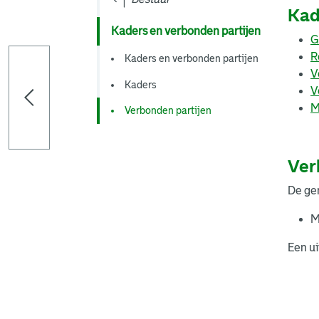
Kad
Kaders en verbonden partijen
G
R
Kaders en verbonden partijen
V
Kaders
V
M
Verbonden partijen
Ver
De gem
M
Een ui