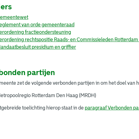
ers
emeentewet
eglement van orde gemeenteraad
erordening fractieondersteuning
erordening rechtspositie Raads- en Commissieleden Rotterdam
andaatbesluit presidium en griffier
bonden partijen
eente zet de volgende verbonden partijen in om het doel van h
etropoolregio Rotterdam Den Haag (MRDH)
tgebreide toelichting hierop staat in de
paragraaf Verbonden par