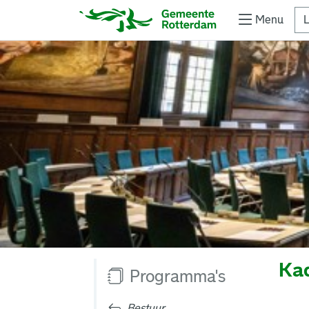
Menu
L
Kad
Programma's
Bestuur