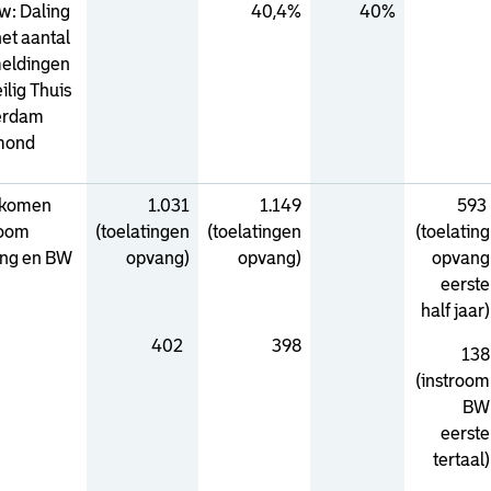
w: Daling
40,4%
40%
et aantal
eldingen
eilig Thuis
erdam
mond
rkomen
1.031
1.149
593
room
(toelatingen
(toelatingen
(toelating
ng en BW
opvang)
opvang)
opvang
eerste
half jaar)
402
398
138
(instroom
BW
eerste
tertaal)