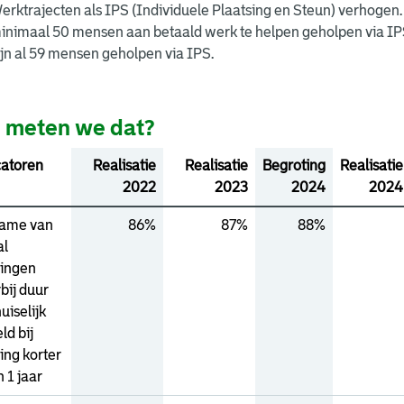
erktrajecten als IPS (Individuele Plaatsing en Steun) verhogen.
inimaal 50 mensen aan betaald werk te helpen geholpen via IPS o
ijn al 59 mensen geholpen via IPS.
 meten we dat?
catoren
Realisatie
Realisatie
Begroting
Realisatie
2022
2023
2024
2024
ame van
86%
87%
88%
al
ingen
bij duur
uiselijk
ld bij
ing korter
n 1 jaar