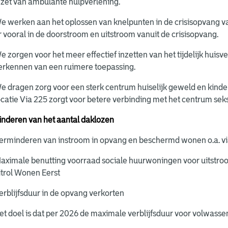
nzet van ambulante hulpverlening.
e werken aan het oplossen van knelpunten in de crisisopvang v
r vooral in de doorstroom en uitstroom vanuit de crisisopvang.
e zorgen voor het meer effectief inzetten van het tijdelijk huis
erkennen van een ruimere toepassing.
e dragen zorg voor een sterk centrum huiselijk geweld en kind
ocatie Via 225 zorgt voor betere verbinding met het centrum s
nderen van het aantal daklozen
erminderen van instroom in opvang en beschermd wonen o.a. vi
aximale benutting voorraad sociale huurwoningen voor uitstr
itrol Wonen Eerst
erblijfsduur in de opvang verkorten
et doel is dat per 2026 de maximale verblijfsduur voor volwass