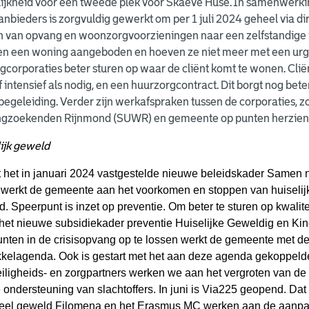
ijkheid voor een tweede plek voor Skaeve Huse. In samenwerki
nbieders is zorgvuldig gewerkt om per 1 juli 2024 geheel via di
 van opvang en woonzorgvoorzieningen naar een zelfstandige wo
ten een woning aangeboden en hoeven ze niet meer met een urge
corporaties beter sturen op waar de cliënt komt te wonen. Cliën
of intensief als nodig, en een huurzorgcontract. Dit borgt nog b
 begeleiding. Verder zijn werkafspraken tussen de corporaties, 
gzoekenden Rijnmond (SUWR) en gemeente op punten herzien
ijk geweld
t het in januari 2024 vastgestelde nieuwe beleidskader Samen
 werkt de gemeente aan het voorkomen en stoppen van huiselij
. Speerpunt is inzet op preventie. Om beter te sturen op kwalite
li het nieuwe subsidiekader preventie Huiselijke Geweldig en 
unten in de crisisopvang op te lossen werkt de gemeente met d
kkelagenda. Ook is gestart met het aan deze agenda gekoppeld
iligheids- en zorgpartners werken we aan het vergroten van de
 ondersteuning van slachtoffers. In juni is Via225 geopend. Dat
eel geweld Filomena en het Erasmus MC werken aan de aanpak 