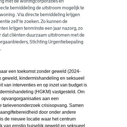
ng met de woningcorporaties en
recte bemiddeling de uitstroom mogelijk te
ning . Via directe bemiddeling krijgen
ntie zelf te zoeken. Zo kunnen de
ten krijgen tenminste een jaar nazorg, zo
eter dat cliënten duurzaam uitstromen met de
zorgaanbieders, Stichting Urgentiebepaling
.
 naar een toekomst zonder geweld (2024-
k geweld, kindermishandeling en seksueel
it van interventies en op inzet van budget is
Kindermishandeling (HGKM) vastgesteld. Om
e opvangorganisaties aan een
e tarievenonderzoek crisisopvang. Samen
 aangiftebereidheid door onder andere
 is de nieuwe locatie waar het centrum
van ernstig huiselijk geweld en seksueel