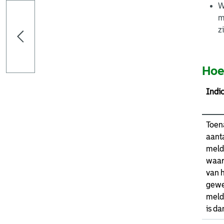
W
m
z
Hoe
Indi
Toen
aant
meld
waar
van h
gewe
meld
is da