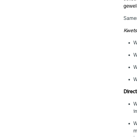
gewel
Samen
Kwets
W
W
W
W
Direct
W
i
W
m