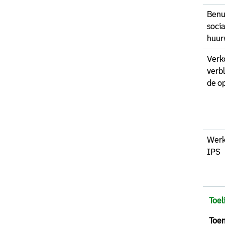
Benu
socia
huur
Verk
verbl
de o
Werk
IPS
Toel
Toen