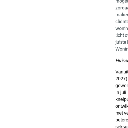
mogel
zorgaa
maken
cliën
woning
licht 
juiste
Wonin
Huisel
Vanui
2027)
geweld
in ju
knelp
ontwi
met ve
betere
seksu