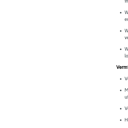
i
W
e
W
v
W
l
Vermi
V
M
u
V
H