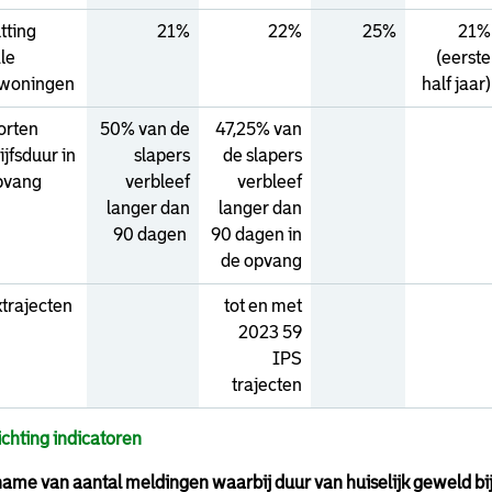
tting
21%
22%
25%
21%
le
(eerste
woningen
half jaar)
orten
50% van de
47,25% van
ijfsduur in
slapers
de slapers
pvang
verbleef
verbleef
langer dan
langer dan
90 dagen
90 dagen in
de opvang
trajecten
tot en met
2023 59
IPS
trajecten
ichting indicatoren
ame van aantal meldingen waarbij duur van huiselijk geweld bij 