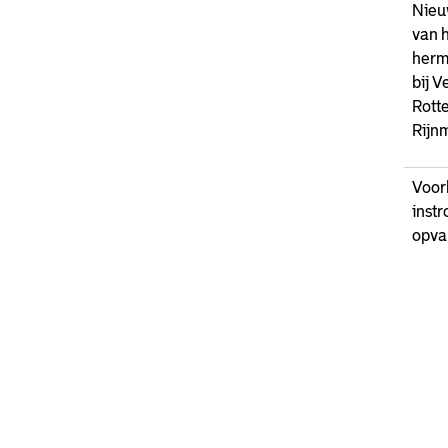
Nieu
van h
herm
bij V
Rott
Rijn
Voo
inst
opva