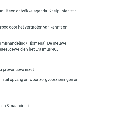
anuit een ontwikkelagenda. Knelpunten zijn
verbod door het vergroten van kennis en
ermishandeling (Filomena). De nieuwe
eksueel geweld en het ErasmusMC.
a preventieve inzet
oom uit opvang en woonzorgvoorzieningen en
enen 3 maanden is