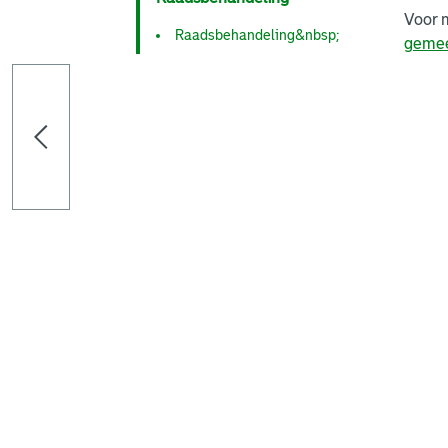
Voor 
Raadsbehandeling&nbsp;
gemee