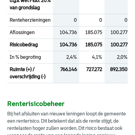
o.g.v. wet Fido: 20%
van grondslag
Renteherzieningen
0
0
0
Aflossingen
104.736
185.075
100.277
Risicobedrag
104.736
185.075
100.277
In % begroting
2,4%
4,1%
2,0%
Ruimte (+) /
766.146
727.272
892.350
overschrijding (-)
Renterisicobeheer
Bij het afsluiten van nieuwe leningen loopt de gemeente
een renterisico. Dit betekent dat als de rente stijgt, de
rentelasten hoger zullen worden. Dit risico bestaat ook