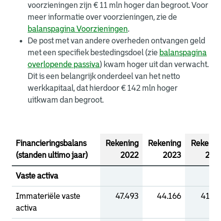
voorzieningen zijn € 11 mln hoger dan begroot. Voor
meer informatie over voorzieningen, zie de
balanspagina Voorzieningen
.
De post met van andere overheden ontvangen geld
met een specifiek bestedingsdoel (zie
balanspagina
overlopende passiva
) kwam hoger uit dan verwacht.
Dit is een belangrijk onderdeel van het netto
werkkapitaal, dat hierdoor € 142 mln hoger
uitkwam dan begroot.
Financieringsbalans
Rekening
Rekening
Rekenin
(standen ultimo jaar)
2022
2023
202
Vaste activa
Immateriële vaste
47.493
44.166
41.27
activa