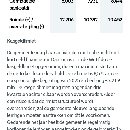
Gemiddelde
5.003
7.731
8.474
banksaldi
Ruimte (+) /
12.706
10.392
10.452
overschrijding (-)
Kasgeldlimiet
De gemeente mag haar activiteiten niet onbeperkt met
kort geld financieren. Daarom is er in de Wet fido de
kasgeldlimiet opgenomen, die een maximum stelt aan
de netto kortlopende schuld. Deze limiet is 8,5% van de
oorspronkelijke begroting van 2025 en bedroeg € 421,9
mln. De kasgeldlimiet mag niet langer dan drie
kwartalen achter elkaar worden overschreden. Als er
een risico is dat de limiet structureel wordt
overschreden, zal de gemeente nieuwe langlopende
leningen moeten aantrekken om dit te voorkomen.
Gedurende het jaar heeft de gemeente regelmatig
kortlopende leningen aangetrokken op de geldmarkt. In