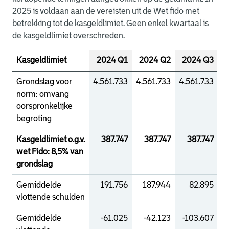
2025 is voldaan aan de vereisten uit de Wet fido met
betrekking tot de kasgeldlimiet. Geen enkel kwartaal is
de kasgeldlimiet overschreden.
Kasgeldlimiet
2024 Q1
2024 Q2
2024 Q3
2
Grondslag voor
4.561.733
4.561.733
4.561.733
4
norm: omvang
oorspronkelijke
begroting
Kasgeldlimiet o.g.v.
387.747
387.747
387.747
wet Fido: 8,5% van
grondslag
Gemiddelde
191.756
187.944
82.895
vlottende schulden
Gemiddelde
-61.025
-42.123
-103.607