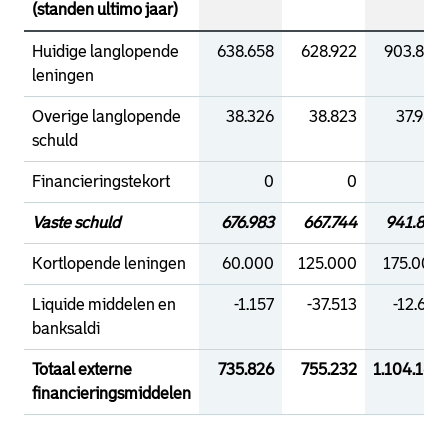
(standen ultimo jaar)
Huidige langlopende
638.658
628.922
903.847
leningen
Overige langlopende
38.326
38.823
37.989
schuld
Financieringstekort
0
0
0
Vaste schuld
676.983
667.744
941.837
Kortlopende leningen
60.000
125.000
175.000
Liquide middelen en
-1.157
-37.513
-12.671
banksaldi
Totaal externe
735.826
755.232
1.104.165
financieringsmiddelen