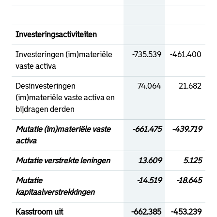
Investeringsactiviteiten
Investeringen (im)materiële
-735.539
-461.400
vaste activa
Desinvesteringen
74.064
21.682
(im)materiële vaste activa en
bijdragen derden
Mutatie (im)materiële vaste
-661.475
-439.719
activa
Mutatie verstrekte leningen
13.609
5.125
Mutatie
-14.519
-18.645
kapitaalverstrekkingen
Kasstroom uit
-662.385
-453.239