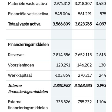
Materiële vaste activa
2.974.312
3.218.307
3.480.85
Financiële vaste activa
545.004
561.291
575.47
Totaal vaste activa
3.566.809
3.823.765
4.097.60
Financieringsmiddelen
Reserves
2.814.556
2.652.115
2.618.08
Voorzieningen
120.291
146.202
130.41
Werkkapitaal
-103.864
270.217
244.93
Interne
2.830.983
3.068.533
2.993.43
financieringsmiddelen
Externe
735.826
755.232
1.104.16
financieringsmiddelen