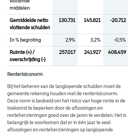
vlottende
middelen
Gemiddelde netto
130.731
145.821
-20.712
vlottende schulden
In % begroting
2,9%
3,2%
-0,5%
Ruimte (+) /
257.017
241.927
408.459
overschrijding (-)
Renterisiconorm
Bij het beheren van de langlopende schulden moet de
gemeente rekening houden met de renterisiconorm.
Deze norm is bedoeld om het risico van hoge rente in de
toekomst te beperken door de aflossingen en
renteherzieningen goed over de jaren te verdelen. Het is
belangrijk te voorkomen dat er in één jaar te veel
aflossingen en renteherzieningen op langlopende