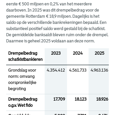
eerste € 500 miljoen en 0,2% van het meerdere
daarboven. In 2025 was dit drempelbedrag voor de
gemeente Rotterdam € 18,9 miljoen. Dagelijks is het
saldo op de verschillende bankrekeningen bepaald. Een
substantieel positief saldo werd gestald bij de schatkist.
De gemiddelde banksaldi bleven ruim onder de drempel.
Daarmee is geheel 2025 voldaan aan deze norm.
Drempelbedrag
2023
2024
2025
schatkistbankieren
Grondslag voor
4.354.412
4.561.733
4.963.136
4
norm: omvang
oorspronkelijke
begroting
Drempelbedrag
17.709
18.123
18.926
o.g.v. Wet fido