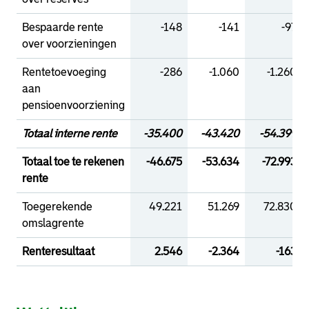
Bespaarde rente
-148
-141
-97
over voorzieningen
Rentetoevoeging
-286
-1.060
-1.260
aan
pensioenvoorziening
Totaal interne rente
-35.400
-43.420
-54.399
Totaal toe te rekenen
-46.675
-53.634
-72.993
rente
Toegerekende
49.221
51.269
72.830
omslagrente
Renteresultaat
2.546
-2.364
-163