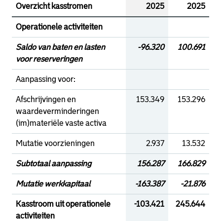
Overzicht kasstromen
2025
2025
Operationele activiteiten
Saldo van baten en lasten
-96.320
100.691
voor reserveringen
Aanpassing voor:
Afschrijvingen en
153.349
153.296
waardeverminderingen
(im)materiële vaste activa
Mutatie voorzieningen
2.937
13.532
Subtotaal aanpassing
156.287
166.829
Mutatie werkkapitaal
-163.387
-21.876
Kasstroom uit operationele
-103.421
245.644
activiteiten