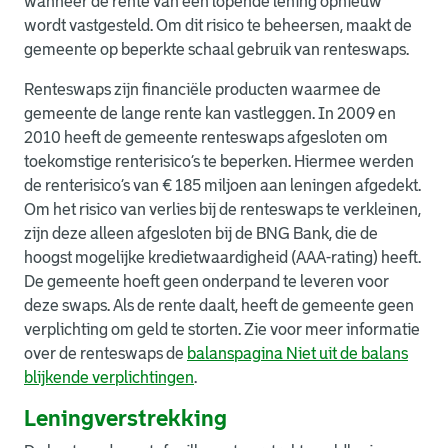
wanneer de rente van een lopende lening opnieuw
wordt vastgesteld. Om dit risico te beheersen, maakt de
gemeente op beperkte schaal gebruik van renteswaps.
Renteswaps zijn financiële producten waarmee de
gemeente de lange rente kan vastleggen. In 2009 en
2010 heeft de gemeente renteswaps afgesloten om
toekomstige renterisico’s te beperken. Hiermee werden
de renterisico’s van € 185 miljoen aan leningen afgedekt.
Om het risico van verlies bij de renteswaps te verkleinen,
zijn deze alleen afgesloten bij de BNG Bank, die de
hoogst mogelijke kredietwaardigheid (AAA-rating) heeft.
De gemeente hoeft geen onderpand te leveren voor
deze swaps. Als de rente daalt, heeft de gemeente geen
verplichting om geld te storten. Zie voor meer informatie
over de renteswaps de
balanspagina Niet uit de balans
blijkende verplichtingen
.
Leningverstrekking