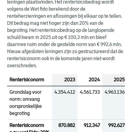
leningen plaatsvinden. Het renterisicobedrag wordt
volgens de Wet fido berekend door de
renteherzieningen en aflossingen bij elkaar op te tellen.
Dit bedrag mag niet hoger zijn dan 20% van de
begroting. Het renterisicobedrag op de langlopende
schuld kwam in 2025 uit op € 100,3 mln en bleef
daarmee ruim onder de gestelde norm van € 992,6 mln.
Nieuw afgesloten leningen zijn zo gestructureerd dat de
renterisiconorm ook in de komende jaren niet wordt
overschreden.
Renterisiconorm
2023
2024
2025
Grondslag voor
4.354.412
4.561.733
4.963.136
5
norm: omvang
oorspronkelijke
begroting
Renterisiconorm
870.882
912.347
992.627
1