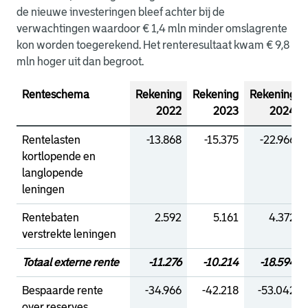
de nieuwe investeringen bleef achter bij de
verwachtingen waardoor € 1,4 mln minder omslagrente
kon worden toegerekend. Het renteresultaat kwam € 9,8
mln hoger uit dan begroot.
Renteschema
Rekening
Rekening
Rekening
2022
2023
2024
Rentelasten
-13.868
-15.375
-22.966
kortlopende en
langlopende
leningen
Rentebaten
2.592
5.161
4.372
verstrekte leningen
Totaal externe rente
-11.276
-10.214
-18.594
Bespaarde rente
-34.966
-42.218
-53.042
over reserves