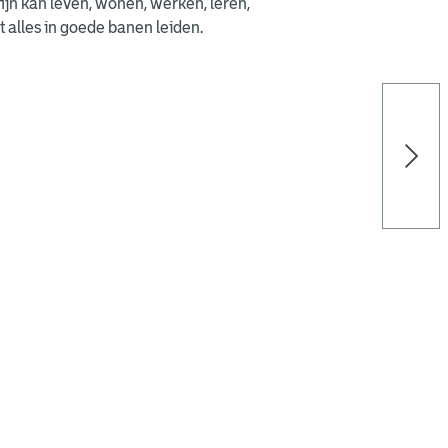
fijn kan leven, wonen, werken, leren,
 alles in goede banen leiden.