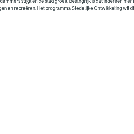
dammers stijgt en de stad groeit. Belangrijk is dat iedereen hier 
n en recreëren. Het programma Stedelijke Ontwikkeling wil dit