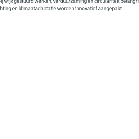
j wijk gestuurd werken, verduurzaming en circulariteit belangrij
hting en klimaatadaptatie worden innovatief aangepakt.